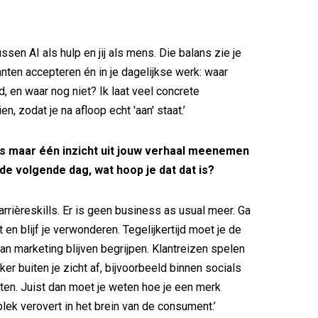
ussen AI als hulp en jij als mens. Die balans zie je
anten accepteren én in je dagelijkse werk: waar
d, en waar nog niet? Ik laat veel concrete
n, zodat je na afloop echt 'aan' staat.’
s maar één inzicht uit jouw verhaal meenemen
de volgende dag, wat hoop je dat dat is?
 carrièreskills. Er is geen business as usual meer. Ga
 en blijf je verwonderen. Tegelijkertijd moet je de
n marketing blijven begrijpen. Klantreizen spelen
er buiten je zicht af, bijvoorbeeld binnen socials
ten. Juist dan moet je weten hoe je een merk
lek verovert in het brein van de consument.’