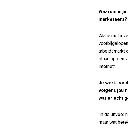
Waarom is jui
marketeers? 
‘Als je niet inv
voorbijgelopen
arbeidsmarkt o
staan op een v
internet.’
Je werkt veel
volgens jou h
wat er echt g
‘In de uitvoer
maar wat bete