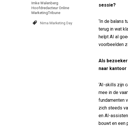
Imke Walenberg
sessie?
Hoofdredacteur Online
MarketingTribune
‘In de balans t
Nima Marketing Day
terug in wat kl
helpt AI al goe
voorbeelden zie
Als bezoeker
naar kantoor 
‘AI-skills zijn
mee in de vaart
fundamenten va
zich steeds vak
en AI-assisten
bouwt en een p