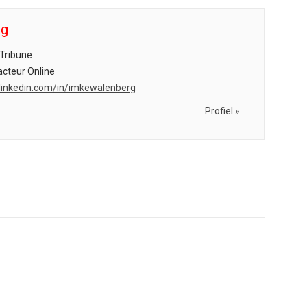
rg
Tribune
cteur Online
l.linkedin.com/in/imkewalenberg
Profiel »