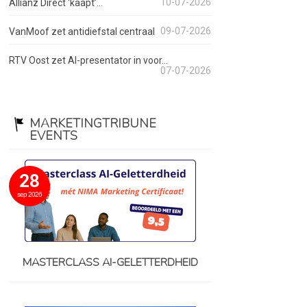
10-07-2026
Allianz Direct ‘kaapt’...
09-07-2026
VanMoof zet antidiefstal centraal
RTV Oost zet AI-presentator in voor...
07-07-2026
MARKETINGTRIBUNE
EVENTS
28
sep 2026
MASTERCLASS AI-GELETTERDHEID