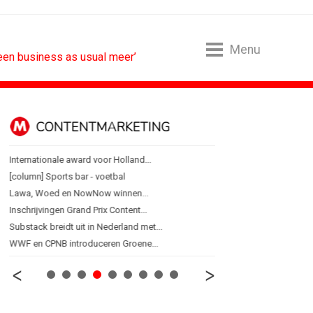
Menu
s geen business as usual meer’
CONTENTMARKETING
DESIGN
Internationale award voor Holland...
PRO bouwt identiteit r
[column] Sports bar - voetbal
Coca-Cola: verpakking kri
Lawa, Woed en NowNow winnen...
Blond Amsterdam ontwer
Inschrijvingen Grand Prix Content...
Porsche kiest emotie bo
Substack breidt uit in Nederland met...
KNVB toont Oranje-portret
WWF en CPNB introduceren Groene...
Studenten filteren sigare