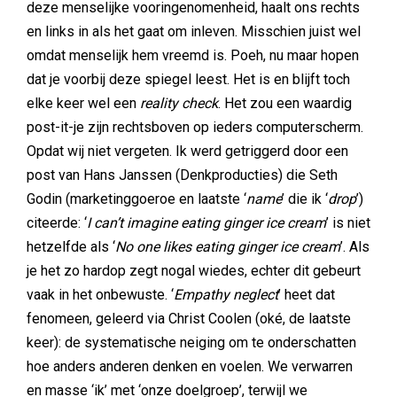
deze menselijke vooringenomenheid, haalt ons rechts
en links in als het gaat om inleven. Misschien juist wel
omdat menselijk hem vreemd is. Poeh, nu maar hopen
dat je voorbij deze spiegel leest. Het is en blijft toch
elke keer wel een
reality check
. Het zou een waardig
post-it-je zijn rechtsboven op ieders computerscherm.
Opdat wij niet vergeten. Ik werd getriggerd door een
post van Hans Janssen (Denkproducties) die Seth
Godin (marketinggoeroe en laatste ‘
name
’ die ik ‘
drop
’)
citeerde: ‘
I can’t imagine eating ginger ice cream
’ is niet
hetzelfde als ‘
No one likes eating ginger ice cream
’. Als
je het zo hardop zegt nogal wiedes, echter dit gebeurt
vaak in het onbewuste. ‘
Empathy neglect
’ heet dat
fenomeen, geleerd via Christ Coolen (oké, de laatste
keer): de systematische neiging om te onderschatten
hoe anders anderen denken en voelen. We verwarren
en masse ‘ik’ met ‘onze doelgroep’, terwijl we