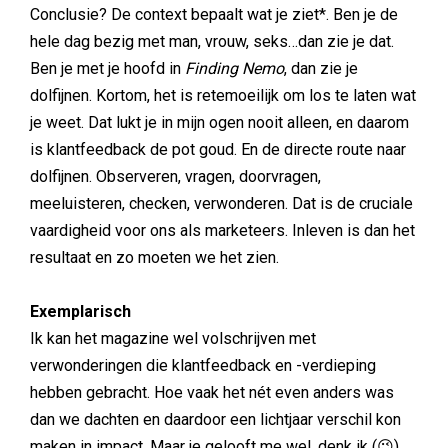
Conclusie? De context bepaalt wat je ziet*. Ben je de
hele dag bezig met man, vrouw, seks…dan zie je dat.
Ben je met je hoofd in
Finding Nemo
, dan zie je
dolfijnen. Kortom, het is retemoeilijk om los te laten wat
je weet. Dat lukt je in mijn ogen nooit alleen, en daarom
is klantfeedback de pot goud. En de directe route naar
dolfijnen. Observeren, vragen, doorvragen,
meeluisteren, checken, verwonderen. Dat is de cruciale
vaardigheid voor ons als marketeers. Inleven is dan het
resultaat en zo moeten we het zien.
Exemplarisch
Ik kan het magazine wel volschrijven met
verwonderingen die klantfeedback en -verdieping
hebben gebracht. Hoe vaak het nét even anders was
dan we dachten en daardoor een lichtjaar verschil kon
maken in impact. Maar je gelooft me wel, denk ik (😉).