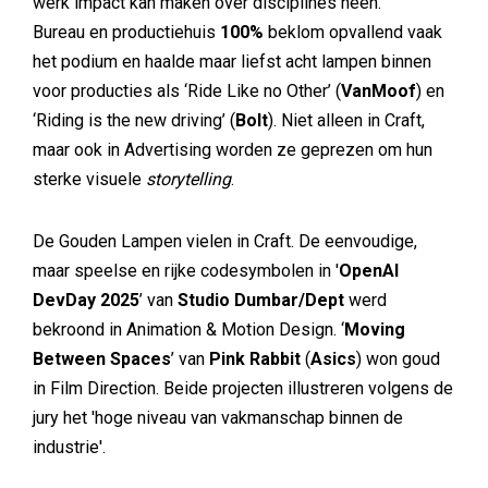
werk impact kan maken over disciplines heen.
Bureau en productiehuis
100%
beklom opvallend vaak
het podium en haalde maar liefst acht lampen binnen
voor producties als ‘Ride Like no Other’ (
VanMoof
) en
‘Riding is the new driving’ (
Bolt
). Niet alleen in Craft,
maar ook in Advertising worden ze geprezen om hun
sterke visuele
storytelling
.
De Gouden Lampen vielen in Craft. De eenvoudige,
maar speelse en rijke codesymbolen in '
OpenAI
DevDay 2025
’ van
Studio Dumbar/Dept
werd
bekroond in Animation & Motion Design. ‘
Moving
Between Spaces
’ van
Pink Rabbit
(
Asics
) won goud
in Film Direction. Beide projecten illustreren volgens de
jury het 'hoge niveau van vakmanschap binnen de
industrie'.