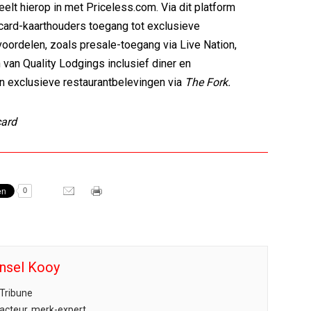
eelt hierop in met Priceless.com. Via dit platform
card-kaarthouders toegang tot exclusieve
voordelen, zoals presale-toegang via Live Nation,
van Quality Lodgings inclusief diner en
n exclusieve restaurantbelevingen via
The Fork.
card
0
nsel Kooy
Tribune
acteur, merk-expert