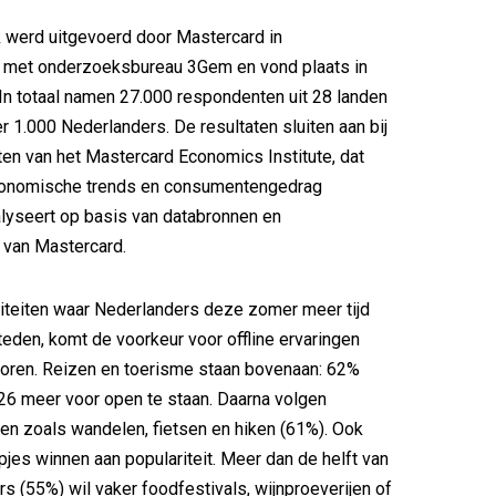
 werd uitgevoerd door Mastercard in
met onderzoeksbureau 3Gem en vond plaats in
 In totaal namen 27.000 respondenten uit 28 landen
r 1.000 Nederlanders. De resultaten sluiten aan bij
ten van het Mastercard Economics Institute, dat
onomische trends en consumentengedrag
lyseert op basis van databronnen en
 van Mastercard.
viteiten waar Nederlanders deze zomer meer tijd
teden, komt de voorkeur voor offline ervaringen
 voren. Reizen en toerisme staan bovenaan: 62%
026 meer voor open te staan. Daarna volgen
iten zoals wandelen, fietsen en hiken (61%). Ook
apjes winnen aan populariteit. Meer dan de helft van
s (55%) wil vaker foodfestivals, wijnproeverijen of