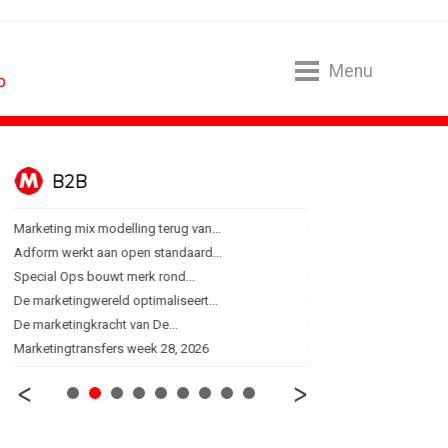
Menu
p
B2B
BUREAUS
Marketing mix modelling terug van...
Eindelijk een hoofdrol vo
Adform werkt aan open standaard...
Ziggo verbindt kijkers Er
Special Ops bouwt merk rond...
Horecapartijen starten 
De marketingwereld optimaliseert...
Closed on Monday lancee
De marketingkracht van De...
Lamborghini maakt ambi
Marketingtransfers week 28, 2026
Havas neemt SportVibes