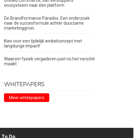
Unified Commerce; van versnipperd
ecosysteem naar één platform
De Brandformance Paradox. Een onderzoek
naar de succesformule achter duurzame
marketinggroei.
Kies voor een tijdelijk winkelconcept met
langdurige impact!
Waarom fysiek vergaderen juist nú het verschil
maakt
WHITEPAPERS
Meer whitepapers
To Do