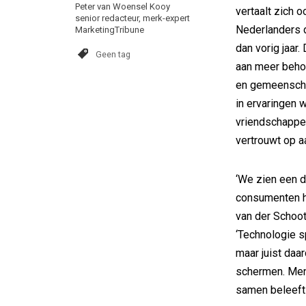
Peter van Woensel Kooy
vertaalt zich 
senior redacteur, merk-expert
Nederlanders d
MarketingTribune
dan vorig jaar.
Geen tag
aan meer behoe
en gemeenschap
in ervaringen
vriendschappen
vertrouwt op a
‘We zien een d
consumenten hun
van der Schoo
‘Technologie s
maar juist daa
schermen. Men
samen beleeft 