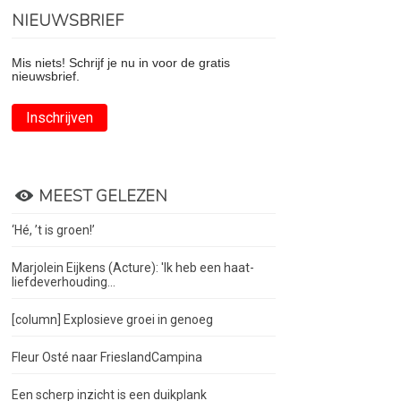
NIEUWSBRIEF
Mis niets! Schrijf je nu in voor de gratis
nieuwsbrief.
Inschrijven
MEEST GELEZEN
‘Hé, ’t is groen!’
Marjolein Eijkens (Acture): 'Ik heb een haat-
liefdeverhouding...
[column] Explosieve groei in genoeg
Fleur Osté naar FrieslandCampina
Een scherp inzicht is een duikplank