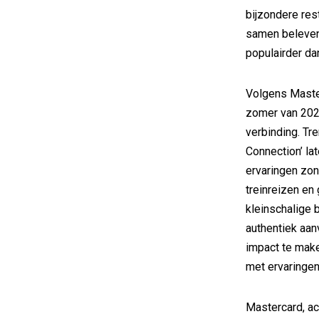
bijzondere res
samen beleven,
populairder dan
Volgens Maste
zomer van 20
verbinding. Tr
Connection’ la
ervaringen zon
treinreizen en
kleinschalige 
authentiek aan
impact te make
met ervaringen
Mastercard, ac