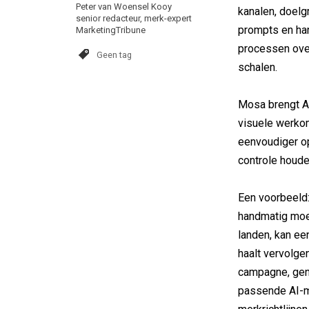
Peter van Woensel Kooy
kanalen, doelg
senior redacteur, merk-expert
prompts en ha
MarketingTribune
processen over
Geen tag
schalen.
Mosa brengt A
visuele werko
eenvoudiger opz
controle houde
Een voorbeeld
handmatig moe
landen, kan e
haalt vervolge
campagne, gen
passende AI-mo