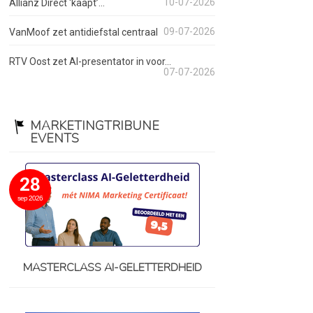
10-07-2026
Allianz Direct ‘kaapt’...
09-07-2026
VanMoof zet antidiefstal centraal
RTV Oost zet AI-presentator in voor...
07-07-2026
MARKETINGTRIBUNE
EVENTS
28
sep 2026
MASTERCLASS AI-GELETTERDHEID