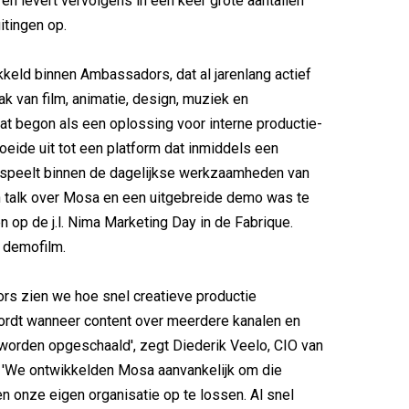
 en levert vervolgens in één keer grote aantallen
itingen op.
keld binnen Ambassadors, dat al jarenlang actief
lak van film, animatie, design, muziek en
at begon als een oplossing voor interne productie-
roeide uit tot een platform dat inmiddels een
l speelt binnen de dagelijkse werkzaamheden van
en talk over Mosa en een uitgebreide demo was te
n op de j.l. Nima Marketing Day in de Fabrique.
demofilm.
rs zien we hoe snel creatieve productie
ordt wanneer content over meerdere kanalen en
worden opgeschaald', zegt Diederik Veelo, CIO van
'We ontwikkelden Mosa aanvankelijk om die
en onze eigen organisatie op te lossen. Al snel