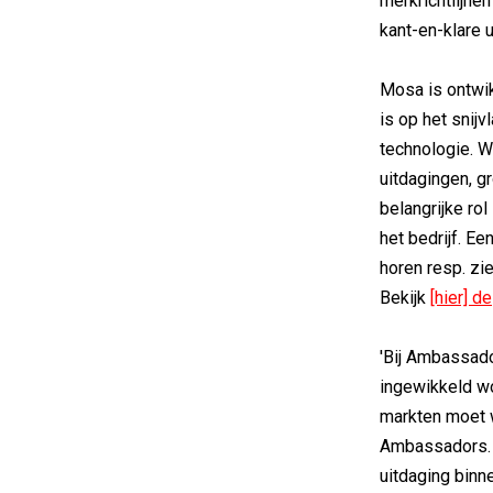
merkrichtlijnen
kant-en-klare u
Mosa is ontwik
is op het snijv
technologie. W
uitdagingen, g
belangrijke ro
het bedrijf. E
horen resp. zie
Bekijk
[hier] de
'Bij Ambassado
ingewikkeld w
markten moet 
Ambassadors. 
uitdaging binn