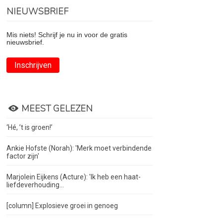
NIEUWSBRIEF
Mis niets! Schrijf je nu in voor de gratis
nieuwsbrief.
Inschrijven
MEEST GELEZEN
‘Hé, ’t is groen!’
Ankie Hofste (Norah): 'Merk moet verbindende
factor zijn'
Marjolein Eijkens (Acture): 'Ik heb een haat-
liefdeverhouding...
[column] Explosieve groei in genoeg