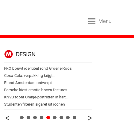
Menu
DESIGN
FOOD EN R
PRO bouwt identiteit rond Groene Roos
Blokker zet 130 jaar...
Coca-Cola: verpakking krijgt...
Regionale lunchketens s
Blond Amsterdam ontwerpt...
Gadiza Saaidi (Unilever):
Porsche kiest emotie boven features
Maggi lanceert Heat & Ea
KNVB toont Oranje-portretten in hart...
Grolsch lanceert campag
Studenten filteren sigaret uit iconen
FSIN: Nederlanders eten 