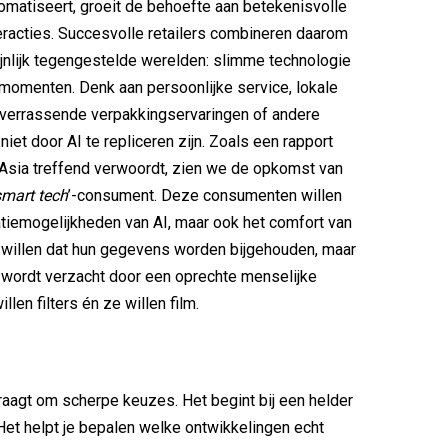
matiseert, groeit de behoefte aan betekenisvolle
eracties. Succesvolle retailers combineren daarom
nlijk tegengestelde werelden: slimme technologie
momenten. Denk aan persoonlijke service, lokale
verrassende verpakkingservaringen of andere
iet door AI te repliceren zijn. Zoals een rapport
Asia treffend verwoordt, zien we de opkomst van
smart tech
’-consument. Deze consumenten willen
tiemogelijkheden van AI, maar ook het comfort van
e willen dat hun gegevens worden bijgehouden, maar
 wordt verzacht door een oprechte menselijke
illen filters én ze willen film.
raagt om scherpe keuzes. Het begint bij een helder
et helpt je bepalen welke ontwikkelingen echt