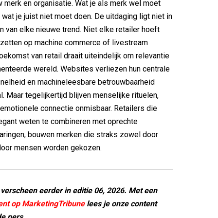
w merk en organisatie. Wat je als merk wel moet
wat je juist niet moet doen. De uitdaging ligt niet in
n van elke nieuwe trend. Niet elke retailer hoeft
te zetten op machine commerce of livestream
ekomst van retail draait uiteindelijk om relevantie
enteerde wereld. Websites verliezen hun centrale
 snelheid en machineleesbare betrouwbaarheid
. Maar tegelijkertijd blijven menselijke rituelen,
emotionele connectie onmisbaar. Retailers die
legant weten te combineren met oprechte
varingen, bouwen merken die straks zowel door
door mensen worden gekozen.
l verscheen eerder in editie 06, 2026. Met een
nt op MarketingTribune
lees je onze content
de pers.