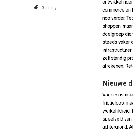
ontwikkelinge
Geen tag
commerce en l
nog verder. Te
shoppen, maar 
doelgroep die
steeds vaker d
infrastructure
zelfstandig pr
afrekenen. Ret
Nieuwe di
Voor consumen
frictieloos, ma
werkelijkheid. 
speelveld van 
achtergrond. A