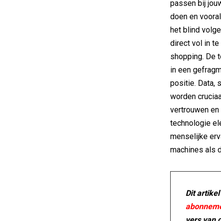
passen bij jou
doen en vooral 
het blind volge
direct vol in 
shopping. De to
in een gefragm
positie. Data,
worden cruciaal
vertrouwen en 
technologie e
menselijke er
machines als 
Dit artike
abonneme
vers van 