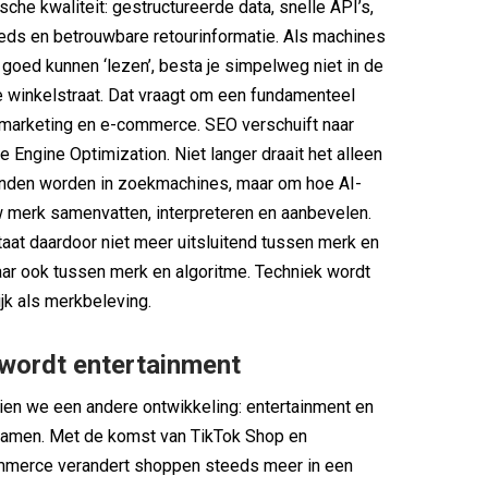
che kwaliteit: gestructureerde data, snelle API’s,
eeds en betrouwbare retourinformatie. Als machines
 goed kunnen ‘lezen’, besta je simpelweg niet in de
e winkelstraat. Dat vraagt om een fundamenteel
 marketing en e-commerce. SEO verschuift naar
e Engine Optimization. Niet langer draait het alleen
den worden in zoekmachines, maar om hoe AI-
 merk samenvatten, interpreteren en aanbevelen.
staat daardoor niet meer uitsluitend tussen merk en
ar ook tussen merk en algoritme. Techniek wordt
ijk als merkbeleving.
wordt entertainment
 zien we een andere ontwikkeling: entertainment en
 samen. Met de komst van TikTok Shop en
mmerce verandert shoppen steeds meer in een