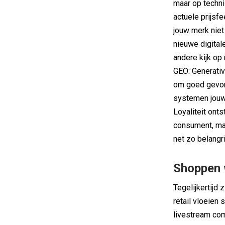
maar op technis
actuele prijsf
jouw merk niet
nieuwe digital
andere kijk op
GEO: Generativ
om goed gevon
systemen jouw
Loyaliteit ont
consument, ma
net zo belangr
Shoppen 
Tegelijkertijd
retail vloeien
livestream co