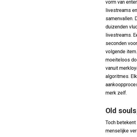
vorm van enter
livestreams en
samenvallen. 
duizenden vlu
livestreams. 
seconden voord
volgende item
moeiteloos do
vanuit merkloy
algoritmes. El
aankoopproces
merk zelf.
Old souls
Toch betekent 
menselijke ver