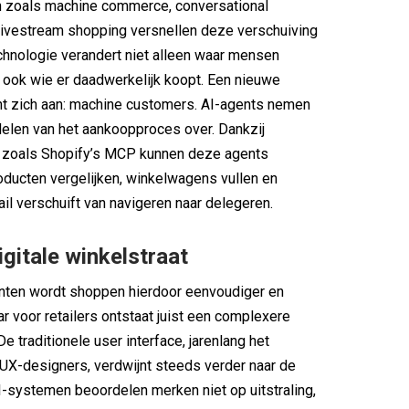
n zoals machine commerce, conversational
ivestream shopping versnellen deze verschuiving
chnologie verandert niet alleen waar mensen
ook wie er daadwerkelijk koopt. Een nieuwe
nt zich aan: machine customers. AI-agents nemen
elen van het aankoopproces over. Dankzij
n zoals Shopify’s MCP kunnen deze agents
oducten vergelijken, winkelwagens vullen en
ail verschuift van navigeren naar delegeren.
gitale winkelstraat
ten wordt shoppen hierdoor eenvoudiger en
ar voor retailers ontstaat juist een complexere
De traditionele user interface, jarenlang het
UX-designers, verdwijnt steeds verder naar de
I-systemen beoordelen merken niet op uitstraling,