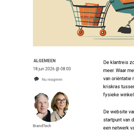
ALGEMEEN
De klantreis zo
18 jun 2026 @ 08:00
meer. Waar me
van oriëntati
Nu reageren
kriskras tusse
fysieke winkel
De website van
startpunt van d
BrandTech
een netwerk v