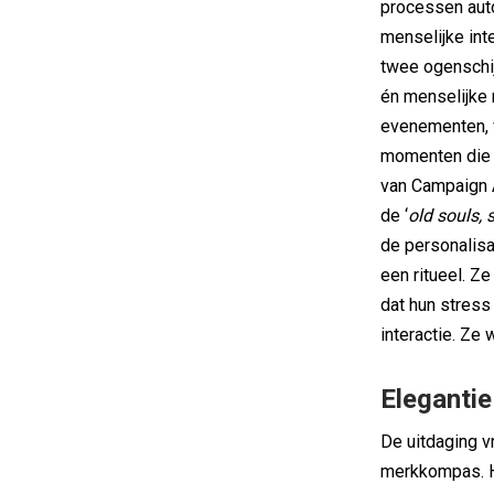
processen auto
menselijke int
twee ogenschij
én menselijke 
evenementen, 
momenten die n
van Campaign 
de ‘
old souls, 
de personalisa
een ritueel. Z
dat hun stress
interactie. Ze w
Elegantie
De uitdaging v
merkkompas. H