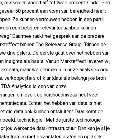
n, misschien anderhalf tot twee procent. Onder Gen
ngeveer 50 procent een vorm van bereidheid heeft
ppen. Ze kunnen vertrouwen hebben in een partij,
rgen een beter en relevanter aanbod kunnen
ze weg.’ Daarmee raakt het gesprek aan de bredere
rkteffect binnen The Relevance Group. ‘Binnen de
e drie pijlers. De eerste gaat over het hebben van
en insights als basis. Vanuit Markteffect leveren wij
oeksdata, maar we gebruiken in onze analyses ook
, verkoopcijfers of klantdata als belangrijke bron
. TDA Analytics is een van onze
mingen en levert op huishoudniveau heel veel
entatiedata. Echter, het hebben van data is niet
t die data ook kunnen ontsluiten.’ Daar komt de
n beeld: technologie. ‘Met de juiste technologie
r jou werkende data-infrastructuur. Dan kan je al je
datastromen met elkaar laten praten en op zoek