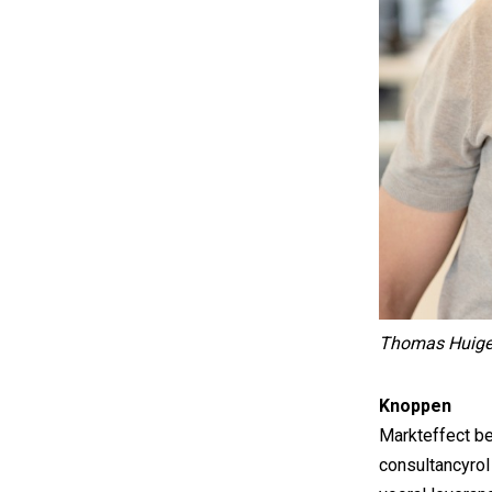
Thomas Huig
Knoppen
Markteffect b
consultancyrol