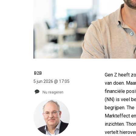
B2B
Gen Z heeft zo
5 jun 2026 @ 17:05
van doen. Maar
financiële pos
Nu reageren
(NN) is veel b
begrijpen. Th
Markteffect en
inzichten. Tho
vertelt hierover