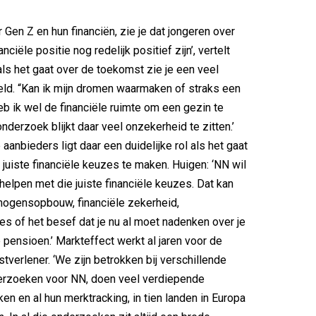
aar Gen Z en hun financiën, zie je dat jongeren over
nciële positie nog redelijk positief zijn’, vertelt
als het gaat over de toekomst zie je een veel
ld. “Kan ik mijn dromen waarmaken of straks een
b ik wel de financiële ruimte om een gezin te
onderzoek blijkt daar veel onzekerheid te zitten.’
 aanbieders ligt daar een duidelijke rol als het gaat
juiste financiële keuzes te maken. Huigen: ‘NN wil
helpen met die juiste financiële keuzes. Dat kan
mogensopbouw, financiële zekerheid,
s of het besef dat je nu al moet nadenken over je
 pensioen.’ Markteffect werkt al jaren voor de
stverlener. ‘We zijn betrokken bij verschillende
erzoeken voor NN, doen veel verdiepende
en en al hun merktracking, in tien landen in Europa