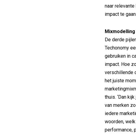
naar relevante
impact te gaan.
Mixmodelling
De derde pijle
Techonomy een 
gebruiken in c
impact. Hoe zo
verschillende 
het juiste mome
marketingmixmo
thuis. ‘Dan kij
van merken zo 
iedere marketi
woorden, welk d
performance, p