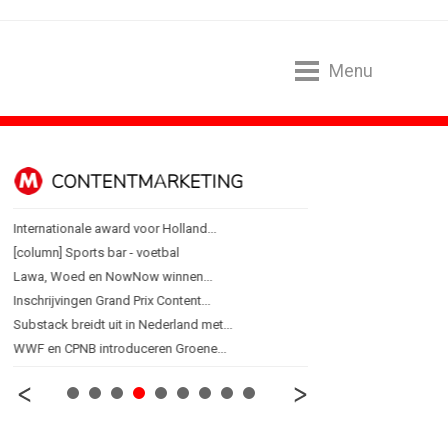
Menu
CONTENTMARKETING
DESIGN
Internationale award voor Holland...
PRO bouwt identiteit r
[column] Sports bar - voetbal
Coca-Cola: verpakking kri
Lawa, Woed en NowNow winnen...
Blond Amsterdam ontwer
Inschrijvingen Grand Prix Content...
Porsche kiest emotie bo
Substack breidt uit in Nederland met...
KNVB toont Oranje-portret
WWF en CPNB introduceren Groene...
Studenten filteren sigare