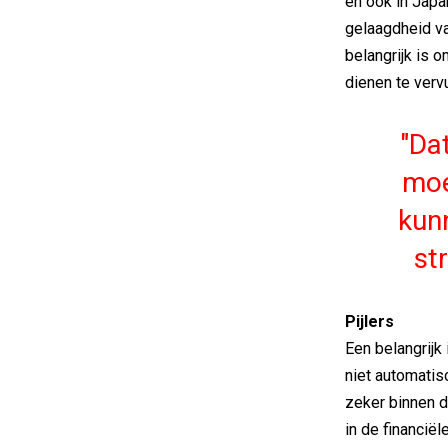
en ook in Japan
gelaagdheid va
belangrijk is 
dienen te vervu
Dat
moe
kunn
st
Pijlers
Een belangrijk 
niet automatisc
zeker binnen d
in de financië