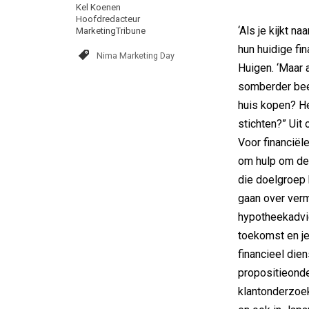
Kel Koenen
Hoofdredacteur
‘Als je kijkt n
MarketingTribune
hun huidige fina
Nima Marketing Day
Huigen. ‘Maar 
somberder bee
huis kopen? He
stichten?” Uit 
Voor financiële
om hulp om de 
die doelgroep 
gaan over ver
hypotheekadvie
toekomst en je
financieel dien
propositieond
klantonderzoek