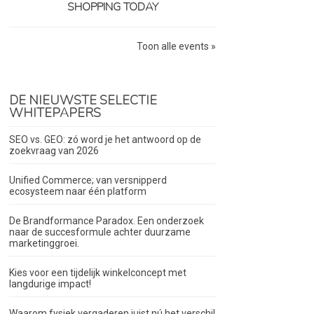
SHOPPING TODAY
Toon alle events »
DE NIEUWSTE SELECTIE
WHITEPAPERS
SEO vs. GEO: zó word je het antwoord op de
zoekvraag van 2026
Unified Commerce; van versnipperd
ecosysteem naar één platform
De Brandformance Paradox. Een onderzoek
naar de succesformule achter duurzame
marketinggroei.
Kies voor een tijdelijk winkelconcept met
langdurige impact!
Waarom fysiek vergaderen juist nú het verschil