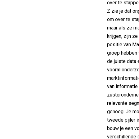
over te stappe
Z zie je dat o
om over te sta
maar als ze mo
krijgen, zijn 
positie van Ma
groep hebben w
de juiste data 
vooral onderz
marktinformatie
van informatie
zusteronderne
relevante segm
genoeg. Je moe
tweede pijler i
bouw je een voo
verschillende 