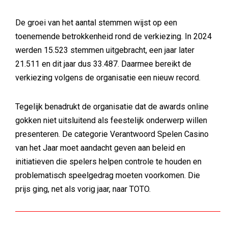
De groei van het aantal stemmen wijst op een
toenemende betrokkenheid rond de verkiezing. In 2024
werden 15.523 stemmen uitgebracht, een jaar later
21.511 en dit jaar dus 33.487. Daarmee bereikt de
verkiezing volgens de organisatie een nieuw record.
Tegelijk benadrukt de organisatie dat de awards online
gokken niet uitsluitend als feestelijk onderwerp willen
presenteren. De categorie Verantwoord Spelen Casino
van het Jaar moet aandacht geven aan beleid en
initiatieven die spelers helpen controle te houden en
problematisch speelgedrag moeten voorkomen. Die
prijs ging, net als vorig jaar, naar TOTO.