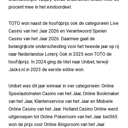
procent mee in het eindoordeel.
TOTO won naast de hoofdprijs ook de categorieën Live
Casino van het Jaar 2026 en Verantwoord Spelen
Casino van het Jaar 2026. Daarmee gaat de
belangrijkste onderscheiding voor het tweede jaar op rij
naar Nederlandse Loterij. Ook in 2025 won TOTO de
hoofdprijs. In 2024 ging de titel naar Unibet, terwijl
Jacks.nl in 2023 de eerste editie won.
Unibet was dit jaar winnaar in vier categorieën: Online
Speelautomaten Casino van het Jaar, Online Bookmaker
van het Jaar, Klantenservice van het Jaar en Mobiele
Online Casino van het Jaar. Holland Casino Online werd
uitgeroepen tot Online Pokerroom van het Jaar. bet365
won de prijs voor Online Bingoroom van het Jaar.