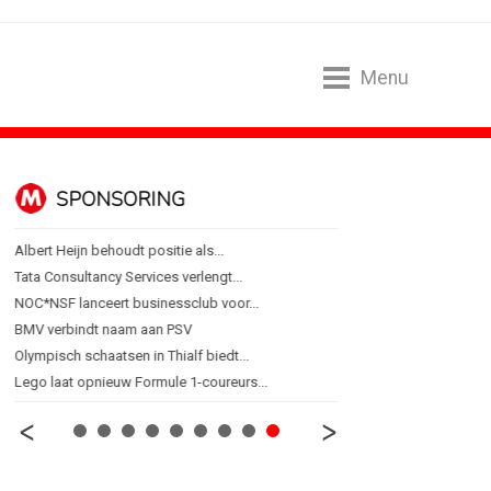
Menu
SPONSORING
ALGEMEEN
Albert Heijn behoudt positie als...
Marouschka Acquoij...
Tata Consultancy Services verlengt...
Ankie Hofste (Norah): 'M
NOC*NSF lanceert businessclub voor...
[column] De Nederlandse 
BMV verbindt naam aan PSV
Lotte Willemsen: Hoe me
Olympisch schaatsen in Thialf biedt...
[column] Rust is het ni
Lego laat opnieuw Formule 1-coureurs...
Efficiëntie is niet genoeg 