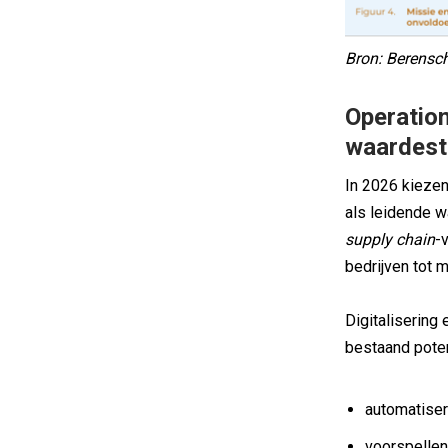
Bron: Berensc
Operation
waardest
In 2026 kiezen
als leidende wa
supply chain
-
bedrijven tot m
Digitalisering
bestaand poten
automatise
voorspelle