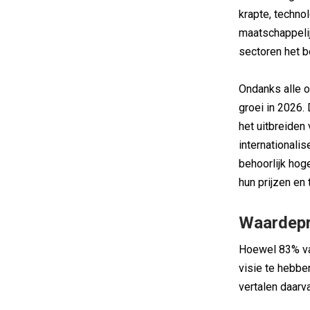
krapte, techno
maatschappelij
sectoren het b
Ondanks alle 
groei in 2026.
het uitbreiden
internationalis
behoorlijk hog
hun prijzen en 
Waardepr
Hoewel 83% va
visie te hebben
vertalen daarva