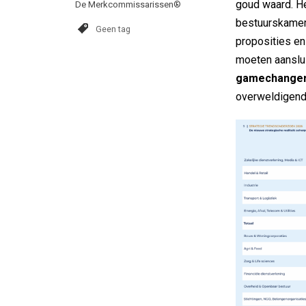
goud waard. He
De Merkcommissarissen®
bestuurskamer
Geen tag
proposities e
moeten aanslui
gamechange
overweldigend