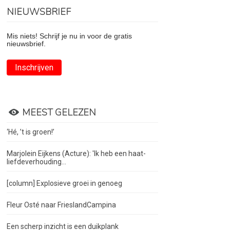
NIEUWSBRIEF
Mis niets! Schrijf je nu in voor de gratis
nieuwsbrief.
Inschrijven
MEEST GELEZEN
‘Hé, ’t is groen!’
Marjolein Eijkens (Acture): 'Ik heb een haat-
liefdeverhouding...
[column] Explosieve groei in genoeg
Fleur Osté naar FrieslandCampina
Een scherp inzicht is een duikplank