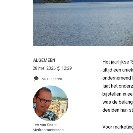
ALGEMEEN
Het jaarlijkse
28 mei 2026 @ 12:29
altijd een unie
ondernemend N
Nu reageren
laat het onder
bijstellen in e
was de belangs
deelden hun st
Leo van Sister
Voor marketin
Merkcommissaris