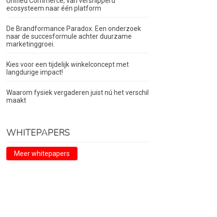
Unified Commerce; van versnipperd
ecosysteem naar één platform
De Brandformance Paradox. Een onderzoek
naar de succesformule achter duurzame
marketinggroei.
Kies voor een tijdelijk winkelconcept met
langdurige impact!
Waarom fysiek vergaderen juist nú het verschil
maakt
WHITEPAPERS
Meer whitepapers