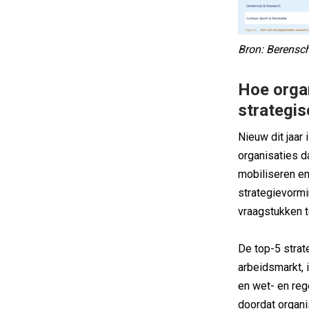
Bron: Berensc
Hoe orga
strategi
Nieuw dit jaar
organisaties d
mobiliseren en
strategievorm
vraagstukken t
De top-5 strate
arbeidsmarkt, i
en wet- en re
doordat organ