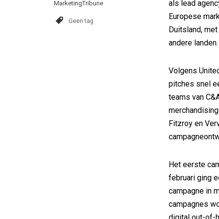
als lead agenc
MarketingTribune
Europese mark
Geen tag
Duitsland, met
andere landen.
Volgens Unite
pitches snel e
teams van C&A, 
merchandising
Fitzroy en Ver
campagneontwi
Het eerste cam
februari ging 
campagne in ma
campagnes word
digital out-of