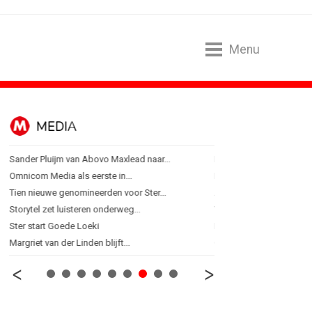
Menu
MEDIA
ONLINE MA
Sander Pluijm van Abovo Maxlead naar...
Banken hervatten campa
Omnicom Media als eerste in...
Nederland in kopgroep 
Tien nieuwe genomineerden voor Ster...
Allianz Direct ‘kaapt’...
Storytel zet luisteren onderweg...
VanMoof zet antidiefstal
Ster start Goede Loeki
RTV Oost zet AI-presentat
Margriet van der Linden blijft...
Greetz lanceert campagn