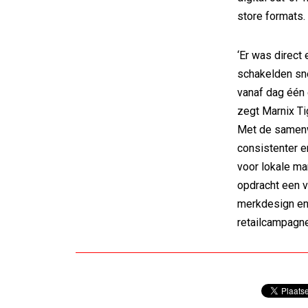
store formats.
‘Er was direct
schakelden sn
vanaf dag één e
zegt Marnix Ti
Met de samenwe
consistenter en
voor lokale ma
opdracht een v
merkdesign en 
retailcampagn