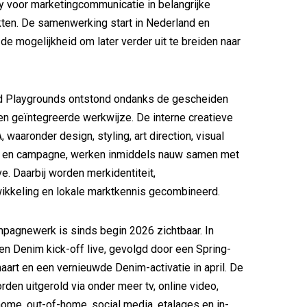
y voor marketingcommunicatie in belangrijke
ten. De samenwerking start in Nederland en
 de mogelijkheid om later verder uit te breiden naar
d Playgrounds ontstond ondanks de gescheiden
en geïntegreerde werkwijze. De interne creatieve
waaronder design, styling, art direction, visual
 en campagne, werken inmiddels nauw samen met
ve. Daarbij worden merkidentiteit,
kkeling en lokale marktkennis gecombineerd.
pagnewerk is sinds begin 2026 zichtbaar. In
een Denim kick-off live, gevolgd door een Spring-
art en een vernieuwde Denim-activatie in april. De
en uitgerold via onder meer tv, online video,
-home, out-of-home, social media, etalages en in-