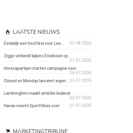
LAATSTE NIEUWS
03-08-2026
Eindelijk een hoofdrol voor Lee...
Ziggo verbindt kijkers Eredivisie op...
31-07-2026
Horecapartijen starten campagne voor...
29-07-2026
27-07-2026
Closed on Monday lanceert eigen...
Lamborghini maakt ambitie leidend
22-07-2026
21-07-2026
Havas neemt SportVibes over
MARKETINGTRIBUNE