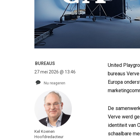
BUREAUS
United Playgr
27 mei 2026 @ 13:46
bureaus Verve 
Europa onders
Nu reageren
marketingcomm
De samenwerki
Verve werd ge
identiteit va
Kel Koenen
schaalbare mer
Hoofdredacteur