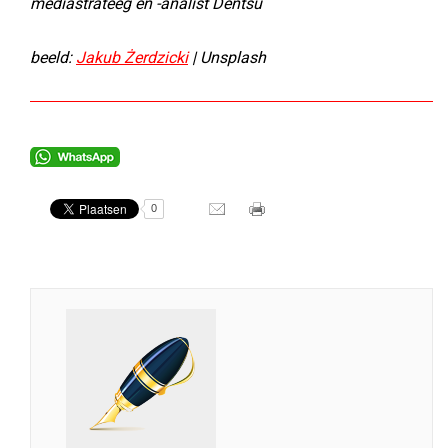
mediastrateeg en -analist Dentsu
beeld:
Jakub Żerdzicki
| Unsplash
0