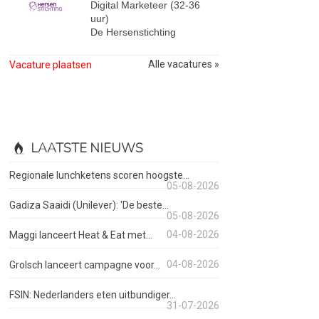
Digital Marketeer (32-36
uur)
De Hersenstichting
Alle vacatures »
Vacature plaatsen
LAATSTE NIEUWS
Regionale lunchketens scoren hoogste...
05-08-2026
Gadiza Saaidi (Unilever): 'De beste...
05-08-2026
04-08-2026
Maggi lanceert Heat & Eat met...
04-08-2026
Grolsch lanceert campagne voor...
FSIN: Nederlanders eten uitbundiger...
31-07-2026