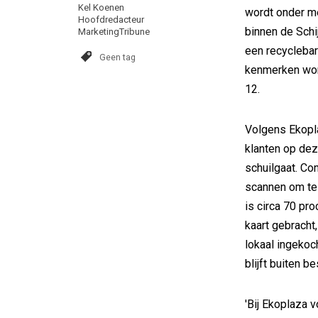
Kel Koenen
wordt onder m
Hoofdredacteur
binnen de Schij
MarketingTribune
een recyclebar
Geen tag
kenmerken wor
12.
Volgens Ekopla
klanten op dez
schuilgaat. C
scannen om te
is circa 70 pr
kaart gebracht
lokaal ingekoc
blijft buiten b
'Bij Ekoplaza 