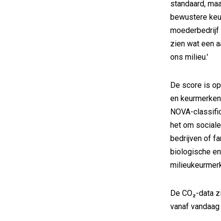
standaard, ma
bewustere keuz
moederbedrijf 
zien wat een a
ons milieu.'
De score is o
en keurmerken.
NOVA-classifica
het om social
bedrijven of f
biologische en
milieukeurmerk
De CO₂-data z
vanaf vandaag 