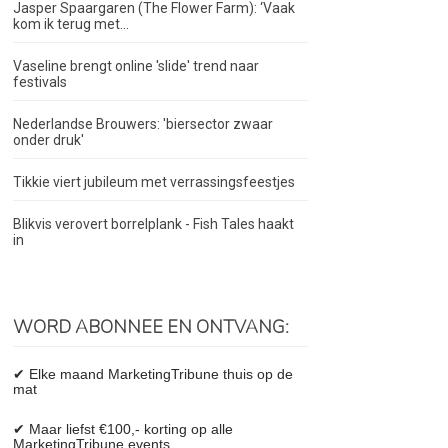
Jasper Spaargaren (The Flower Farm): ‘Vaak
kom ik terug met...
Vaseline brengt online 'slide' trend naar
festivals
Nederlandse Brouwers: 'biersector zwaar
onder druk'
Tikkie viert jubileum met verrassingsfeestjes
Blikvis verovert borrelplank - Fish Tales haakt
in
WORD ABONNEE EN ONTVANG:
✔ Elke maand MarketingTribune thuis op de
mat
✔ Maar liefst €100,- korting op alle
MarketingTribune events