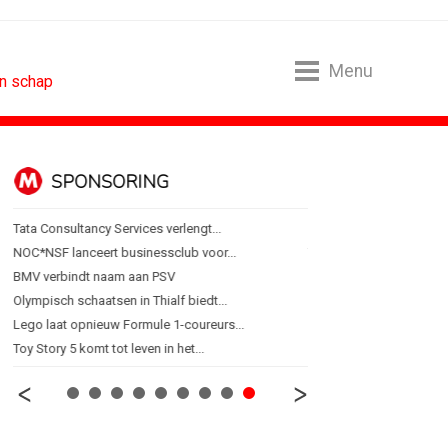
Menu
in schap
SPONSORING
ALGEMEEN
Tata Consultancy Services verlengt...
'Een trend is geen eindpu
NOC*NSF lanceert businessclub voor...
Thuisbezorgd gaat ook
BMV verbindt naam aan PSV
Van lippenstift naar las
Olympisch schaatsen in Thialf biedt...
Retour à Cannes
Lego laat opnieuw Formule 1-coureurs...
Erna Lammers (KVK): 'Een
Toy Story 5 komt tot leven in het...
Waar de zon altijd schijnt