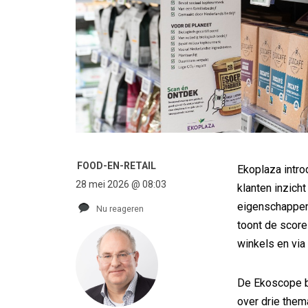
FOOD-EN-RETAIL
Ekoplaza intr
28 mei 2026 @ 08:03
klanten inzich
eigenschappen
Nu reageren
toont de score
winkels en via
De Ekoscope b
over drie thema