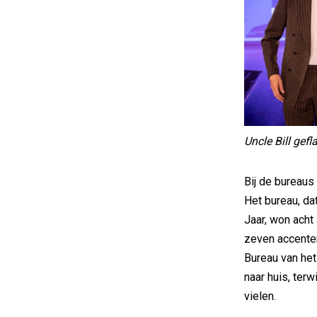
Uncle Bill gef
Bij de bureau
Het bureau, da
Jaar, won ach
zeven accenten
Bureau van he
naar huis, terw
vielen.