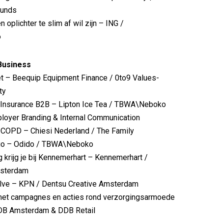
ounds
n oplichter te slim af wil zijn – ING /
o
Business
et – Beequip Equipment Finance / 0to9 Values-
ty
a Insurance B2B – Lipton Ice Tea / TBWA\Neboko
loyer Branding & Internal Communication
n COPD – Chiesi Nederland / The Family
go – Odido / TBWA\Neboko
 krijg je bij Kennemerhart – Kennemerhart /
sterdam
lve – KPN / Dentsu Creative Amsterdam
met campagnes en acties rond verzorgingsarmoede
DDB Amsterdam & DDB Retail