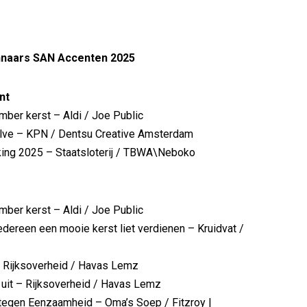
nnaars SAN Accenten 2025
nt
mber kerst – Aldi / Joe Public
lve – KPN / Dentsu Creative Amsterdam
king 2025 – Staatsloterij / TBWA\Neboko
mber kerst – Aldi / Joe Public
edereen een mooie kerst liet verdienen – Kruidvat /
– Rijksoverheid / Havas Lemz
 uit – Rijksoverheid / Havas Lemz
 tegen Eenzaamheid – Oma’s Soep / Fitzroy |