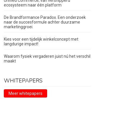
Unified Commerce; van versnipperd
ecosysteem naar één platform
De Brandformance Paradox. Een onderzoek
naar de succesformule achter duurzame
marketinggroei.
Kies voor een tijdelijk winkelconcept met
langdurige impact!
Waarom fysiek vergaderen juist nú het verschil
maakt
WHITEPAPERS
Meer whitepapers