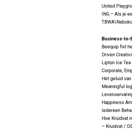
United Playgr
ING – Als je ee
TBWA\Nebok
Business-to-
Beequip fixt h
Driven Creativi
Lipton Ice Te
Corporate, Emp
Het geluid va
Meaningful lo
Levenservaring
Happiness Am
Iedereen Beha
Hoe Kruidvat 
– Kruidvat / 