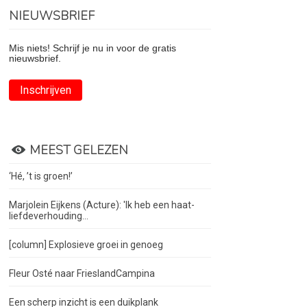
NIEUWSBRIEF
Mis niets! Schrijf je nu in voor de gratis
nieuwsbrief.
Inschrijven
MEEST GELEZEN
‘Hé, ’t is groen!’
Marjolein Eijkens (Acture): 'Ik heb een haat-
liefdeverhouding...
[column] Explosieve groei in genoeg
Fleur Osté naar FrieslandCampina
Een scherp inzicht is een duikplank