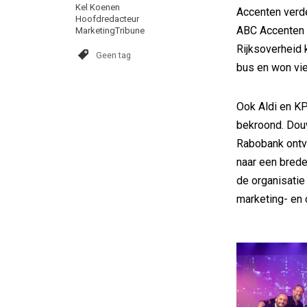
Kel Koenen
Accenten verde
Hoofdredacteur
ABC Accenten 
MarketingTribune
Rijksoverheid 
Geen tag
bus en won vie
Ook Aldi en K
bekroond. Douw
Rabobank ontvi
naar een bred
de organisatie
marketing- en