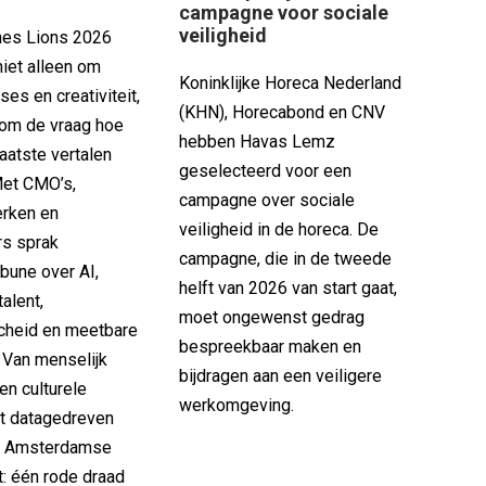
campagne voor sociale
veiligheid
nes Lions 2026
niet alleen om
Koninklijke Horeca Nederland
es en creativiteit,
(KHN), Horecabond en CNV
 om de vraag hoe
hebben Havas Lemz
aatste vertalen
geselecteerd voor een
Met CMO’s,
campagne over sociale
rken en
veiligheid in de horeca. De
s sprak
campagne, die in de tweede
bune over AI,
helft van 2026 van start gaat,
talent,
moet ongewenst gedrag
cheid en meetbare
bespreekbaar maken en
. Van menselijk
bijdragen aan een veiligere
en culturele
werkomgeving.
ot datagedreven
en Amsterdamse
t: één rode draad