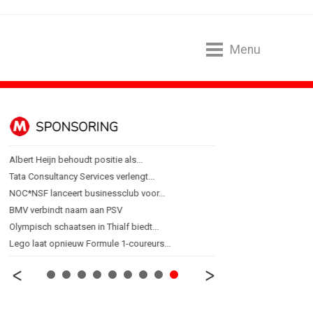
Menu
SPONSORING
ALGEMEEN
Albert Heijn behoudt positie als...
Lotte Willemsen: Hoe me
Tata Consultancy Services verlengt...
[column] Rust is het ni
NOC*NSF lanceert businessclub voor...
Efficiëntie is niet genoeg 
BMV verbindt naam aan PSV
'Een trend is geen eindpu
Olympisch schaatsen in Thialf biedt...
Thuisbezorgd gaat ook
Lego laat opnieuw Formule 1-coureurs...
Van lippenstift naar las