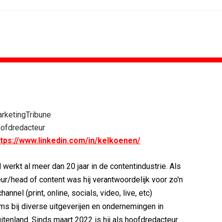
ONLINE MARKETING
vo Maxlead naar...
Banken hervatten campagne tegen...
rketingTribune
ste in...
Nederland in kopgroep Europese...
ofdredacteur
rden voor Ster...
Allianz Direct ‘kaapt’...
ttps://www.linkedin.com/in/kelkoenen/
onderweg...
VanMoof zet antidiefstal centraal
i
RTV Oost zet AI-presentator in voor...
 werkt al meer dan 20 jaar in de contentindustrie. Als
blijft...
Greetz lanceert campagne met Roy...
ur/head of content was hij verantwoordelijk voor zo'n
hannel (print, online, socials, video, live, etc)
ms bij diverse uitgeverijen en ondernemingen in
itenland. Sinds maart 2022 is hij als hoofdredacteur