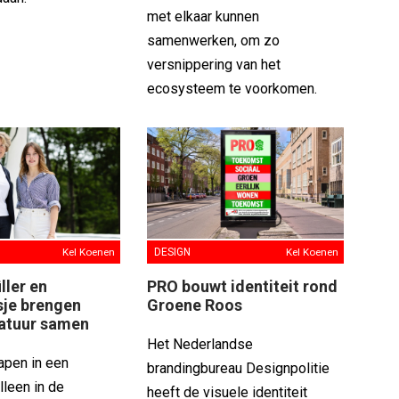
met elkaar kunnen
samenwerken, om zo
versnippering van het
ecosysteem te voorkomen.
Kel Koenen
DESIGN
Kel Koenen
ller en
PRO bouwt identiteit rond
sje brengen
Groene Roos
natuur samen
Het Nederlandse
apen in een
brandingbureau Designpolitie
lleen in de
heeft de visuele identiteit