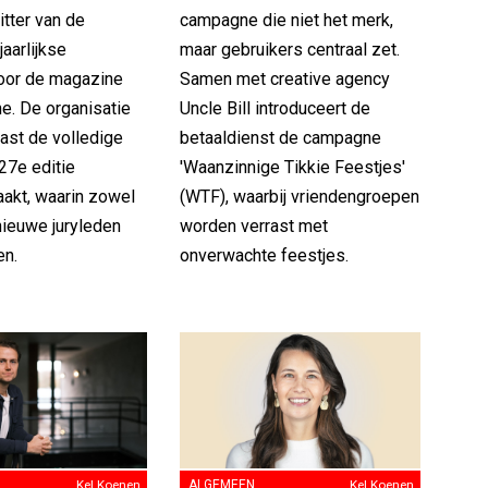
itter van de
campagne die niet het merk,
jaarlijkse
maar gebruikers centraal zet.
voor de magazine
Samen met creative agency
e. De organisatie
Uncle Bill introduceert de
ast de volledige
betaaldienst de campagne
 27e editie
'Waanzinnige Tikkie Feestjes'
kt, waarin zowel
(WTF), waarbij vriendengroepen
nieuwe juryleden
worden verrast met
en.
onverwachte feestjes.
Kel Koenen
ALGEMEEN
Kel Koenen