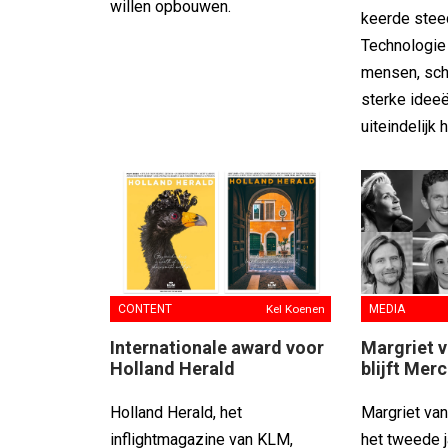
willen opbouwen.
keerde stee
Technologie 
mensen, sc
sterke idee
uiteindelijk 
CONTENT
Kel Koenen
MEDIA
Internationale award voor
Margriet v
Holland Herald
blijft Merc
Holland Herald, het
Margriet van
inflightmagazine van KLM,
het tweede j