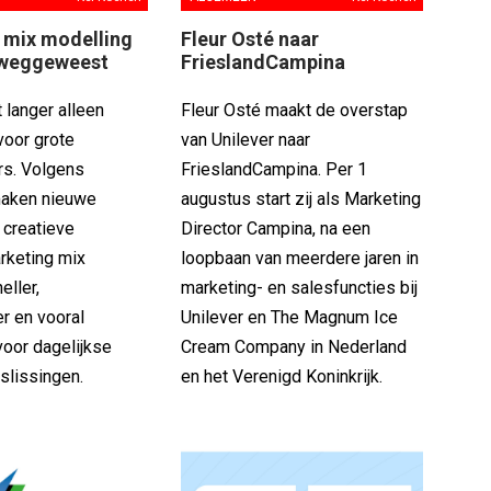
 mix modelling
Fleur Osté naar
 weggeweest
FrieslandCampina
 langer alleen
Fleur Osté maakt de overstap
oor grote
van Unilever naar
rs. Volgens
FrieslandCampina. Per 1
maken nieuwe
augustus start zij als Marketing
 creatieve
Director Campina, na een
rketing mix
loopbaan van meerdere jaren in
eller,
marketing- en salesfuncties bij
r en vooral
Unilever en The Magnum Ice
voor dagelijkse
Cream Company in Nederland
slissingen.
en het Verenigd Koninkrijk.