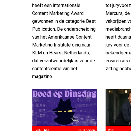
heeft een internationale
tot juryvoorz
Content Marketing Award
Mercurs, de 
gewonnen in de categorie Best
vakprijzen 
Publication. De onderscheiding
mediabranch
van het Amerikaanse Content
heeft daarna
Marketing Institute ging naar
jury voor de
KLM en Hearst Netherlands,
bekendgemaa
dat verantwoordelijk is voor de
ervaren als 
contentcreatie van het
zitting hebb
magazine.
BUREAUS
Kel Koenen
B2B