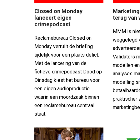
Closed on Monday
Marketing
lanceert eigen
terug van
crimepodcast
MMM is niet
Reclamebureau Closed on
weggelegd v
Monday verruilt de briefing
adverteerde
tijdelijk voor een plaats delict.
Validators 
Met de lancering van de
modellen en
fictieve crimepodcast Dood op
analyses ma
Dinsdag kiest het bureau voor
modelling sn
een eigen audioproductie
betaalbaarde
waarin een moordzaak binnen
praktischer 
een reclamebureau centraal
marketingbe
staat.