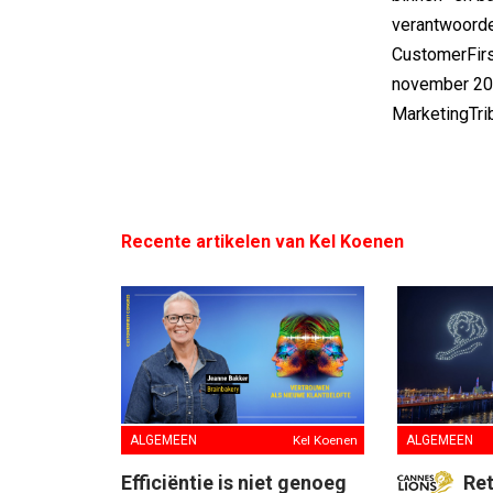
verantwoorde
CustomerFirst
november 202
MarketingTri
Recente artikelen van Kel Koenen
ALGEMEEN
Kel Koenen
ALGEMEEN
Efficiëntie is niet genoeg
Re