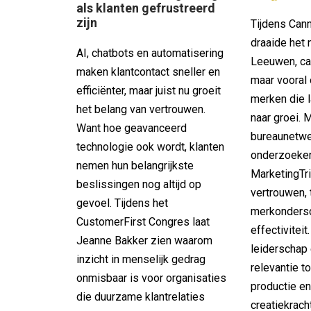
als klanten gefrustreerd
zijn
Tijdens Can
draaide het 
AI, chatbots en automatisering
Leeuwen, cas
maken klantcontact sneller en
maar vooral
efficiënter, maar juist nu groeit
merken die l
het belang van vertrouwen.
naar groei. 
Want hoe geavanceerd
bureaunetwe
technologie ook wordt, klanten
onderzoeker
nemen hun belangrijkste
MarketingTri
beslissingen nog altijd op
vertrouwen, 
gevoel. Tijdens het
merkonders
CustomerFirst Congres laat
effectiviteit
Jeanne Bakker zien waarom
leiderschap 
inzicht in menselijk gedrag
relevantie t
onmisbaar is voor organisaties
productie 
die duurzame klantrelaties
creatiekrach