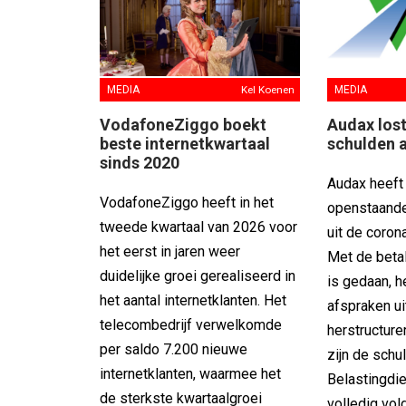
MEDIA
Kel Koenen
MEDIA
VodafoneZiggo boekt
Audax lost
beste internetkwartaal
schulden 
sinds 2020
Audax heeft 
VodafoneZiggo heeft in het
openstaande
tweede kwartaal van 2026 voor
uit de coron
het eerst in jaren weer
Met de betali
duidelijke groei gerealiseerd in
is gedaan, he
het aantal internetklanten. Het
afspraken ui
telecombedrijf verwelkomde
herstructure
per saldo 7.200 nieuwe
zijn de sch
internetklanten, waarmee het
Belastingdi
de sterkste kwartaalgroei
volledig vol