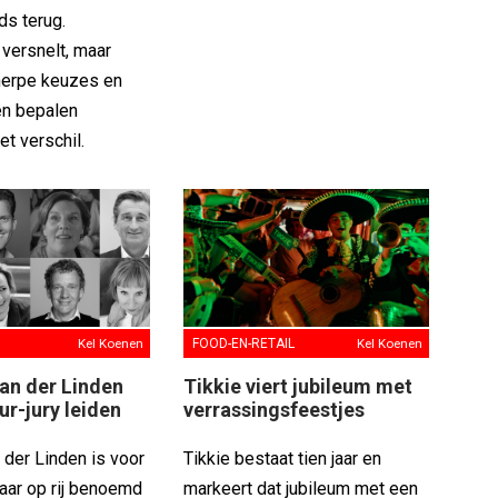
ds terug.
versnelt, maar
herpe keuzes en
ën bepalen
het verschil.
Kel Koenen
FOOD-EN-RETAIL
Kel Koenen
an der Linden
Tikkie viert jubileum met
ur-jury leiden
verrassingsfeestjes
 der Linden is voor
Tikkie bestaat tien jaar en
aar op rij benoemd
markeert dat jubileum met een