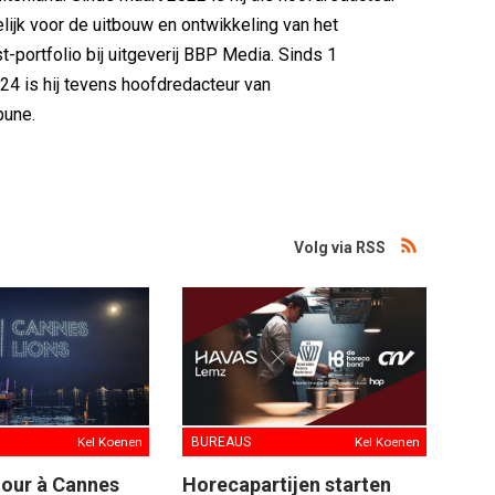
lijk voor de uitbouw en ontwikkeling van het
-portfolio bij uitgeverij BBP Media. Sinds 1
4 is hij tevens hoofdredacteur van
bune.
Volg via RSS
Kel Koenen
BUREAUS
Kel Koenen
tour à Cannes
Horecapartijen starten