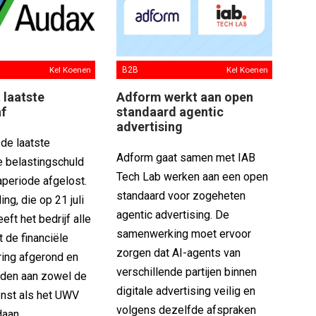
Kel Koenen
B2B
Kel Koenen
 laatste
Adform werkt aan open
af
standaard agentic
advertising
de laatste
Adform gaat samen met IAB
 belastingschuld
Tech Lab werken aan een open
aperiode afgelost.
standaard voor zogeheten
ng, die op 21 juli
agentic advertising. De
eft het bedrijf alle
samenwerking moet ervoor
t de financiële
zorgen dat AI-agents van
ring afgerond en
verschillende partijen binnen
ulden aan zowel de
digitale advertising veilig en
enst als het UWV
volgens dezelfde afspraken
daan.