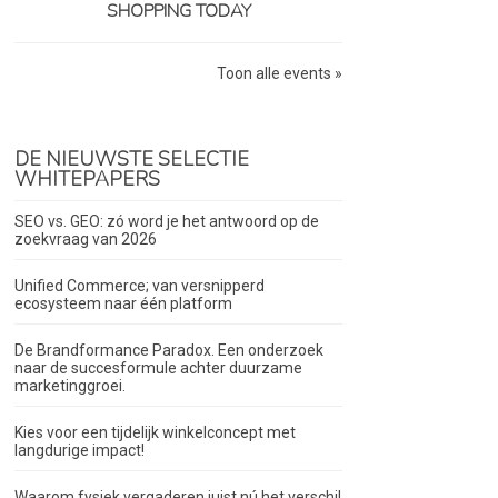
SHOPPING TODAY
Toon alle events »
DE NIEUWSTE SELECTIE
WHITEPAPERS
SEO vs. GEO: zó word je het antwoord op de
zoekvraag van 2026
Unified Commerce; van versnipperd
ecosysteem naar één platform
De Brandformance Paradox. Een onderzoek
naar de succesformule achter duurzame
marketinggroei.
Kies voor een tijdelijk winkelconcept met
langdurige impact!
Waarom fysiek vergaderen juist nú het verschil