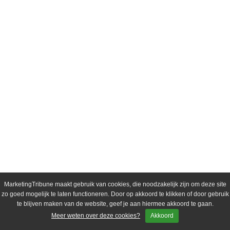
MarketingTribune maakt gebruik van cookies, die noodzakelijk zijn om deze site
zo goed mogelijk te laten functioneren. Door op akkoord te klikken of door gebruik
te blijven maken van de website, geef je aan hiermee akkoord te gaan.
Meer weten over deze cookies?
Akkoord