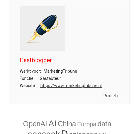
Gastblogger
Werkt voor:
MarketingTribune
Functie:
Gastauteur
Website:
https://www.marketingtribune.nl
Profiel »
AI
OpenAI
China
data
Europa
D