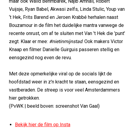
maar ook Walid Benmbarek, Najib Amhali, Robert
Vuijsje, Ryan Babel, Akwasi zelfs, Linda Stulic, Youp van
‘t Hek, Frits Barend en Jeroen Krabbé herhalen naast
Bouzamour in de film het duidelijke mantra vanwege de
recente onrust, om af te sluiten met Van 't Hek die 'punt'
zegt. Klaar er mee:
#nietinmijnstad
. Ook makers Victor
Knaap en filmer Danielle Guirguis passeren stellig en
eensgezind nog even de revu.
Met deze opmerkelijke viral op de socials lijkt de
hoofdstad weer in z'n kracht te staan, eensgezind en
vastberaden. De streep is voor veel Amsterdammers
hier getrokken.
(PvWK | beeld boven: screenshot Van Gaal)
Bekijk hier de film op Insta