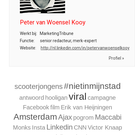
Peter van Woensel Kooy
Werkt bij:
MarketingTribune
Functie:
senior redacteur, merk-expert
Website:
http://nl.linkedin.com/in/petervanwoenselkooy
Profiel »
#nietinmijnstad
scooterjongens
viral
antwoord
hooligan
campagne
Facebook
film
Erik van Heijningen
Amsterdam
Ajax
Maccabi
pogrom
Linkedin
Monks
Insta
CNN
Victor Knaap