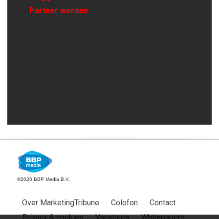
Partner worden
©2026 BBP Media B.V.
Over MarketingTribune
Colofon
Contact
Privacy & cookies
Vacatures
Whitepapers