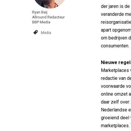
der jaren is d
Ryan Baij
veranderde me
Allround Redacteur
reisorganisati
BBP Media
apart opgenome
Media
om bedrijven d
consumenten.
Nieuwe regel
Marketplaces v
redactie van d
voorwaarde voo
online omzet a
daar zelf over:
Nederlandse e
groeiend deel 
marketplaces. 