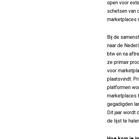
open voor exte
schetsen van d
marketplaces n
Bij de samenste
naar de Nederl
btw en na aftr
ze primair pro
voor marketpla
plaatsvindt. P
platformen wo
marketplaces t
gegadigden lan
Dit jaar wordt
de lijst te hal
Hoe kom je i