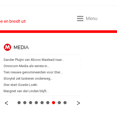
Menu
 en breidt uit
MEDIA
ONLINE MA
Sander Pluijm van Abovo Maxlead naar...
Banken hervatten campa
Omnicom Media als eerste in...
Nederland in kopgroep 
Tien nieuwe genomineerden voor Ster...
Allianz Direct ‘kaapt’...
Storytel zet luisteren onderweg...
VanMoof zet antidiefstal
Ster start Goede Loeki
RTV Oost zet AI-presentat
Margriet van der Linden blijft...
Greetz lanceert campagn