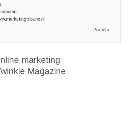
a
Redacteur
ww.marketingtribune.nl
Profiel »
nline marketing
Twinkle Magazine