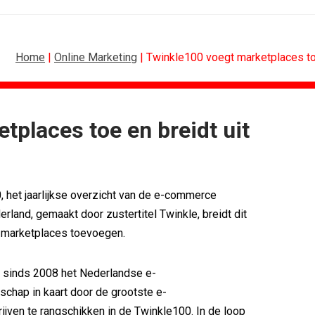
Home
|
Online Marketing
| Twinkle100 voegt marketplaces toe
tplaces toe en breidt uit
FOOD EN RETAIL
 rond Groene Roos
Blokker zet 130 jaar...
rijgt...
Regionale lunchketens scoren hoogste...
 het jaarlijkse overzicht van de e-commerce
erpt...
Gadiza Saaidi (Unilever): 'De beste...
boven features
Maggi lanceert Heat & Eat met...
erland, gemaakt door zustertitel Twinkle, breidt dit
etten in hart...
Grolsch lanceert campagne voor...
at marketplaces toevoegen.
ret uit iconen
FSIN: Nederlanders eten uitbundiger...
t sinds 2008 het Nederlandse e-
chap in kaart door de grootste e-
ven te rangschikken in de Twinkle100. In de loop