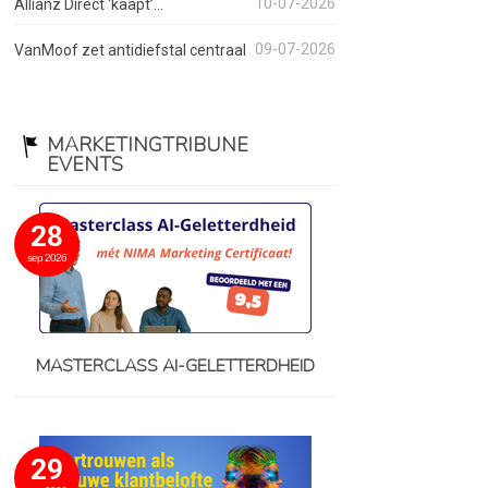
10-07-2026
Allianz Direct ‘kaapt’...
09-07-2026
VanMoof zet antidiefstal centraal
MARKETINGTRIBUNE
EVENTS
28
sep 2026
MASTERCLASS AI-GELETTERDHEID
29