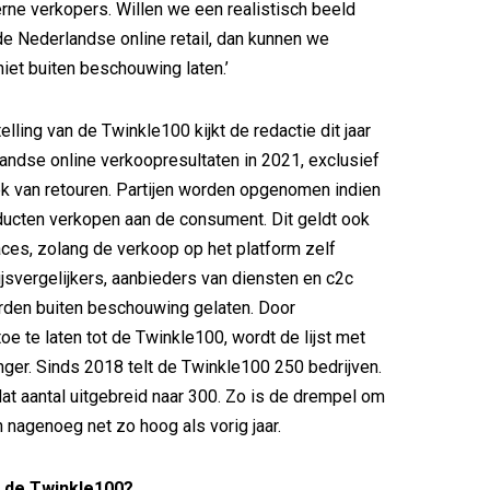
rne verkopers. Willen we een realistisch beeld
e Nederlandse online retail, dan kunnen we
iet buiten beschouwing laten.’
lling van de Twinkle100 kijkt de redactie dit jaar
andse online verkoopresultaten in 2021, exclusief
ek van retouren. Partijen worden opgenomen indien
ducten verkopen aan de consument. Dit geldt ook
ces, zolang de verkoop op het platform zelf
rijsvergelijkers, aanbieders van diensten en c2c
rden buiten beschouwing gelaten. Door
oe te laten tot de Twinkle100, wordt de lijst met
ger. Sinds 2018 telt de Twinkle100 250 bedrijven.
 dat aantal uitgebreid naar 300. Zo is de drempel om
en nagenoeg net zo hoog als vorig jaar.
n de Twinkle100?