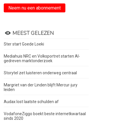
Neem nu een abonnement
MEEST GELEZEN
Ster start Goede Loeki
Mediahuis NRC en Volksportret starten AI-
gedreven marktonderzoek
Storytel zet luisteren onderweg centraal
Margriet van der Linden blijft Mercur-jury
leiden
Audax lost laatste schulden af
VodafoneZiggo boekt beste internetkwartaal
sinds 2020