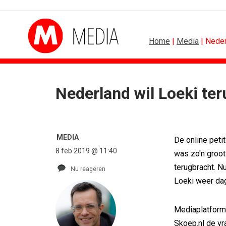
Home
|
Media
| Neder
Nederland wil Loeki ter
BUREAUS
erug van...
Eindelijk een hoofdrol voor Lee...
tandaard...
Ziggo verbindt kijkers Eredivisie op...
MEDIA
De online peti
rond...
Horecapartijen starten campagne voor...
8 feb 2019 @ 11:40
aliseert...
Closed on Monday lanceert eigen...
was zo'n groot
e...
Lamborghini maakt ambitie leidend
terugbracht. N
Nu reageren
 28, 2026
Havas neemt SportVibes over
Loeki weer dage
Mediaplatfor
Skoep.nl de vra