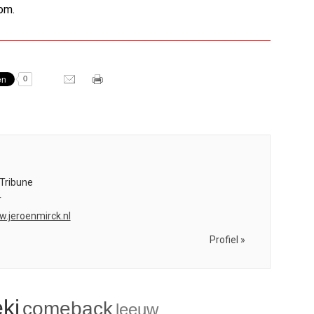
com.
0
Tribune
r
w.jeroenmirck.nl
Profiel »
ki
comeback
leeuw