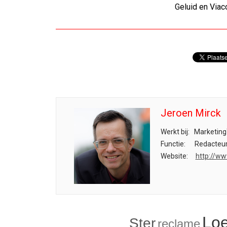
Geluid en Via
Jeroen Mirck
Werkt bij:
Marketing
Functie:
Redacteu
Website:
http://ww
Loe
Ster
reclame