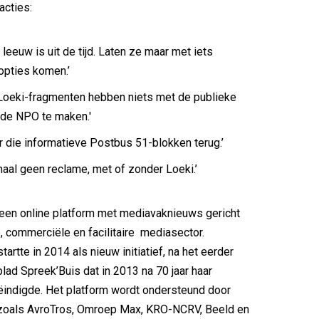
acties:
 leeuw is uit de tijd. Laten ze maar met iets
pties komen.’
e Loeki-fragmenten hebben niets met de publieke
de NPO te maken.'
er die informatieve Postbus 51-blokken terug.’
emaal geen reclame, met of zonder Loeki.’
een online platform met mediavaknieuws gericht
, commerciële en facilitaire mediasector.
tartte in 2014 als nieuw initiatief, na het eerder
lad Spreek’Buis dat in 2013 na 70 jaar haar
eëindigde. Het platform wordt ondersteund door
 zoals AvroTros, Omroep Max, KRO-NCRV, Beeld en