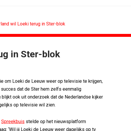
land wil Loeki terug in Ster-blok
ug in Ster-blok
CONTENTMARKETING
DESIGN
Internationale award voor Holland...
PRO bouwt identiteit rond
[column] Sports bar - voetbal
Coca-Cola: verpakking krijgt
tie om Loeki de Leeuw weer op televisie te krijgen,
Lawa, Woed en NowNow winnen...
Blond Amsterdam ontwerpt
Inschrijvingen Grand Prix Content...
Porsche kiest emotie bove
 succes dat de Ster hem zelfs eenmalig
Substack breidt uit in Nederland met...
KNVB toont Oranje-portretten
u blijkt ook uit onderzoek dat de Nederlandse kijker
WWF en CPNB introduceren Groene...
Studenten filteren sigaret u
lijks op televisie wil zien.
m
Spreekbuis
stelde op het nieuwsplatform
ag: ‘Wil jij Loeki de Leeuw weer dagelijks op tv