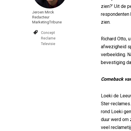
zien?’ Uit de p
Jeroen Mirck
respondenten h
Redacteur
zien.
MarketingTribune
Concept
Reclame
Richard Otto, 
Televisie
afwezigheid sp
verbeelding. Na
bevestiging da
Comeback van
Loeki de Leeu
Ster-reclames. 
rond Loeki gem
duur werd om 
veel reclameti