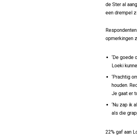
de Ster al aa
een drempel zi
Respondenten k
opmerkingen zi
‘De goede o
Loeki kunne
‘Prachtig o
houden. Rec
Je gaat er t
‘Nu zap ik a
als die grap
22% gaf aan Lo