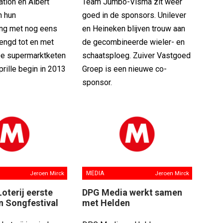
tion en Albert
Team Jumbo-Visma zit weer
n hun
goed in de sponsors. Unilever
ng met nog eens
en Heineken blijven trouw aan
rlengd tot en met
de gecombineerde wieler- en
De supermarktketen
schaatsploeg. Zuiver Vastgoed
prille begin in 2013
Groep is een nieuwe co-
sponsor.
Jeroen Mirck
MEDIA
Jeroen Mirck
oterij eerste
DPG Media werkt samen
n Songfestival
met Helden