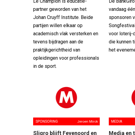
Le Champion is educatie-
De BankGiro 
partner geworden van het
vandaag één 
Johan Cruyff Institute. Beide
sponsoren v
partijen willen elkaar op
Songfestival
academisch vlak versterken en
voor loterij
tevens bijdragen aan de
die kunnen t
praktijkgerichtheid van
het eveneme
opleidingen voor professionals
in de sport.
SPONSORING
Jeroen Mirck
MEDIA
Sligro blijft Feyenoord en
Media en 