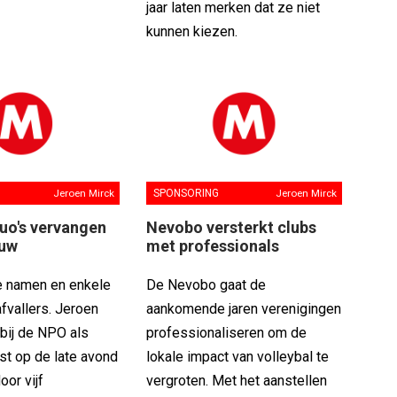
jaar laten merken dat ze niet
kunnen kiezen.
Jeroen Mirck
SPONSORING
Jeroen Mirck
duo's vervangen
Nevobo versterkt clubs
auw
met professionals
 namen en enkele
De Nevobo gaat de
fvallers. Jeroen
aankomende jaren verenigingen
bij de NPO als
professionaliseren om de
st op de late avond
lokale impact van volleybal te
or vijf
vergroten. Met het aanstellen