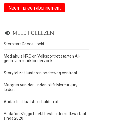
Neem nu een abonnement
MEEST GELEZEN
Ster start Goede Loeki
Mediahuis NRC en Volksportret starten AI-
gedreven marktonderzoek
Storytel zet luisteren onderweg centraal
Margriet van der Linden blijft Mercur-jury
leiden
Audax lost laatste schulden af
VodafoneZiggo boekt beste internetkwartaal
sinds 2020