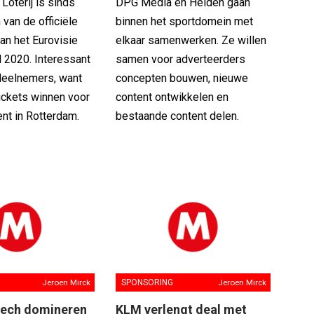
Loterij is sinds
DPG Media en Helden gaan
van de officiële
binnen het sportdomein met
an het Eurovisie
elkaar samenwerken. Ze willen
 2020. Interessant
samen voor adverteerders
-deelnemers, want
concepten bouwen, nieuwe
ickets winnen voor
content ontwikkelen en
nt in Rotterdam.
bestaande content delen.
Jeroen Mirck
SPONSORING
Jeroen Mirck
tech domineren
KLM verlengt deal met