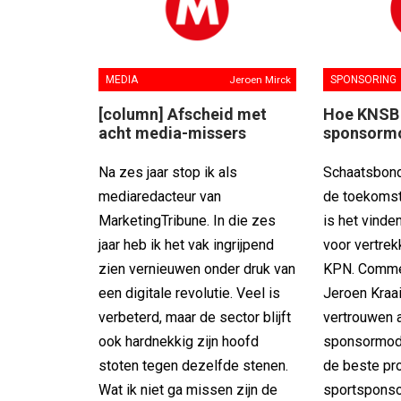
MEDIA
Jeroen Mirck
SPONSORING
[column] Afscheid met
Hoe KNSB 
acht media-missers
sponsormo
Na zes jaar stop ik als
Schaatsbon
mediaredacteur van
de toekomst.
MarketingTribune. In die zes
is het vinde
jaar heb ik het vak ingrijpend
voor vertre
zien vernieuwen onder druk van
KPN. Comme
een digitale revolutie. Veel is
Jeroen Kraaij
verbeterd, maar de sector blijft
vertrouwen 
ook hardnekkig zijn hoofd
sponsormode
stoten tegen dezelfde stenen.
de beste pro
Wat ik niet ga missen zijn de
sportsponsor