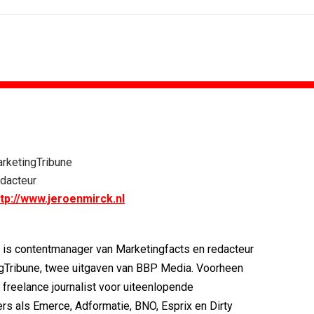
MARKETING
DESIGN
oor Holland...
PRO bouwt identiteit rond Groene Roos
rketingTribune
voetbal
Coca-Cola: verpakking krijgt...
dacteur
w winnen...
Blond Amsterdam ontwerpt...
ttp://www.jeroenmirck.nl
ix Content...
Porsche kiest emotie boven features
 Nederland met...
KNVB toont Oranje-portretten in hart...
eren Groene...
Studenten filteren sigaret uit iconen
 is contentmanager van Marketingfacts en redacteur
gTribune, twee uitgaven van BBP Media. Voorheen
s freelance journalist voor uiteenlopende
rs als Emerce, Adformatie, BNO, Esprix en Dirty