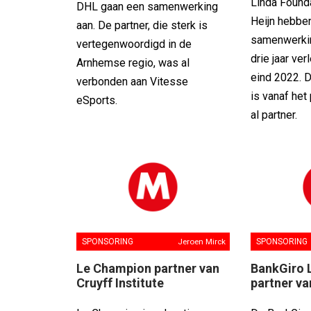
Linda Founda
DHL gaan een samenwerking
Heijn hebbe
aan. De partner, die sterk is
samenwerki
vertegenwoordigd in de
drie jaar ve
Arnhemse regio, was al
eind 2022. 
verbonden aan Vitesse
is vanaf het 
eSports.
al partner.
SPONSORING
Jeroen Mirck
SPONSORING
Le Champion partner van
BankGiro L
Cruyff Institute
partner va