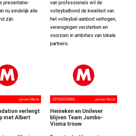
e presentatie-
van professionals wil de
n nu eindelijk alle
volleybalbond de kwaliteit van
d zijn.
het volleybal-aanbod verhogen,
verenigingen versterken en
voorzien in ambities van lokale
partners.
Jeroen Mirck
SPONSORING
Jeroen Mirck
ndation verlengt
Heineken en Unilever
p met Albert
blijven Team Jumbo-
Visma trouw