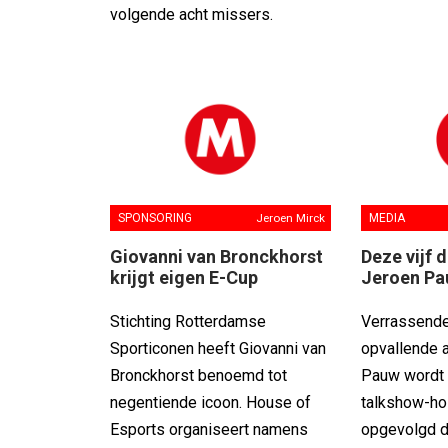
volgende acht missers.
SPONSORING
Jeroen Mirck
MEDIA
Giovanni van Bronckhorst
Deze vijf 
krijgt eigen E-Cup
Jeroen P
Stichting Rotterdamse
Verrassende
Sporticonen heeft Giovanni van
opvallende a
Bronckhorst benoemd tot
Pauw wordt 
negentiende icoon. House of
talkshow-ho
Esports organiseert namens
opgevolgd do