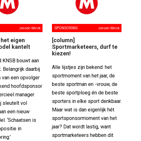
Jeroen Mirck
SPONSORING
Jeroen Mirck
het eigen
[column]
del kantelt
Sportmarketeers, durf te
kiezen!
d KNSB bouwt aan
Alle lijstjes zijn bekend: het
 Belangrijk daarbij
sportmoment van het jaar, de
n van een opvolger
beste sportman en -vrouw, de
kkend hoofdsponsor
beste sportploeg én de beste
rcieel manager
sporters in elke sport denkbaar.
 sleutelt vol
Maar wat is dan eigenlijk hét
aan een nieuw
sportsponsormoment van het
l. ‘Schaatsen is
jaar? Dat wordt lastig, want
positie in
sportmarketeers hebben dit
ing.’