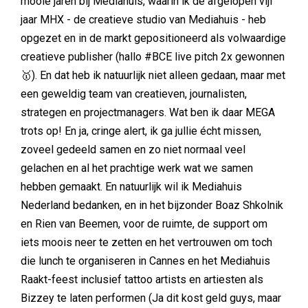
mooie jaren bij Mediahuis, waarin ik de afgelopen vijf
jaar MHX - de creatieve studio van Mediahuis - heb
opgezet en in de markt gepositioneerd als volwaardige
creatieve publisher (hallo #BCE live pitch 2x gewonnen
🥇). En dat heb ik natuurlijk niet alleen gedaan, maar met
een geweldig team van creatieven, journalisten,
strategen en projectmanagers. Wat ben ik daar MEGA
trots op! En ja, cringe alert, ik ga jullie écht missen,
zoveel gedeeld samen en zo niet normaal veel
gelachen en al het prachtige werk wat we samen
hebben gemaakt. En natuurlijk wil ik Mediahuis
Nederland bedanken, en in het bijzonder Boaz Shkolnik
en Rien van Beemen, voor de ruimte, de support om
iets moois neer te zetten en het vertrouwen om toch
die lunch te organiseren in Cannes en het Mediahuis
Raakt-feest inclusief tattoo artists en artiesten als
Bizzey te laten performen (Ja dit kost geld guys, maar