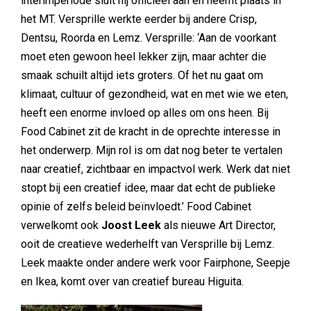
interimperiode sluit hij officieel aan en neemt plaats in
het MT. Versprille werkte eerder bij andere Crisp,
Dentsu, Roorda en Lemz. Versprille: ‘Aan de voorkant
moet eten gewoon heel lekker zijn, maar achter die
smaak schuilt altijd iets groters. Of het nu gaat om
klimaat, cultuur of gezondheid, wat en met wie we eten,
heeft een enorme invloed op alles om ons heen. Bij
Food Cabinet zit de kracht in de oprechte interesse in
het onderwerp. Mijn rol is om dat nog beter te vertalen
naar creatief, zichtbaar en impactvol werk. Werk dat niet
stopt bij een creatief idee, maar dat echt de publieke
opinie of zelfs beleid beïnvloedt.’ Food Cabinet
verwelkomt ook
Joost Leek
als nieuwe Art Director,
ooit de creatieve wederhelft van Versprille bij Lemz.
Leek maakte onder andere werk voor Fairphone, Seepje
en Ikea, komt over van creatief bureau Higuita.