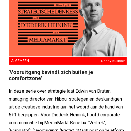
ALGEMEEN
Nanny Kuilboer
'Vooruitgang bevindt zich buiten je
comfortzone'
In deze serie over strategie laat Edwin van Druten,
managing director van Hibou, strategen en deskundigen
uit de creatieve industrie aan het woord aan de hand van
5+1 begrippen. Voor Diederik Heinink, hoofd corporate
communicatie bij MediaMarkt Benelux: ‘Vertrek’,
‘Brandstof’, ‘Overtuiging’, ‘Frictie’, ‘Machines’ en ‘Platform’.