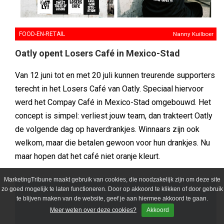
FOOD-EN-RETAIL
Nanny Kuilboer
Oatly opent Losers Café in Mexico-Stad
Van 12 juni tot en met 20 juli kunnen treurende supporters
terecht in het Losers Café van Oatly. Speciaal hiervoor
werd het Compay Café in Mexico-Stad omgebouwd. Het
concept is simpel: verliest jouw team, dan trakteert Oatly
de volgende dag op haverdrankjes. Winnaars zijn ook
welkom, maar die betalen gewoon voor hun drankjes. Nu
maar hopen dat het café niet oranje kleurt.
MarketingTribune maakt gebruik van cookies, die noodzakelijk zijn om deze site
zo goed mogelijk te laten functioneren. Door op akkoord te klikken of door gebruik
te blijven maken van de website, geef je aan hiermee akkoord te gaan.
Meer weten over deze cookies?
Akkoord