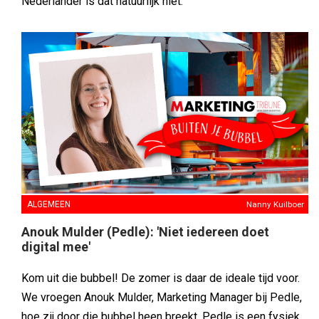
Nederlander is dat natuurlijk niet.’
ALGEMEEN
Nanny Kuilboer
Anouk Mulder (Pedle): 'Niet iedereen doet
digital mee'
Kom uit die bubbel! De zomer is daar de ideale tijd voor.
We vroegen Anouk Mulder, Marketing Manager bij Pedle,
hoe zij door die bubbel heen breekt. Pedle is een fysiek