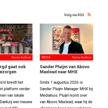
Volg via RSS
Nanny Kuilboer
MEDIA
Nanny Kuilboer
rgd gaat ook
Sander Pluijm van Abovo
bezorgen
Maxlead naar MHX
.nl breidt het
Sinds 1 augustus 2026 is
et platform verder
Sander Pluijm Manager MHX bij
men van lokale
Mediahuis. Pluijm komt over
 Dankzij een nieuwe
van Abovo Maxlead, waar hij de