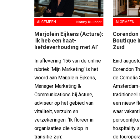
ALGEMEEN
Nanny Kuilboer
ALGEMEEN
Marjolein Eijkens (Acture):
Corendon 
'Ik heb een haat-
Boutique 
liefdeverhouding met AI'
Zuid
In aflevering 156 van de online
Eind august
rubriek ‘Mijn Marketing’ is het
Corendon Tr
woord aan Marjolein Eijkens,
de Cornelis 
Manager Marketing &
Amsterdam-Z
Communications bij Acture,
traditioneel
adviseur op het gebied van
een nieuw f
vitaliteit, verzuim en
waar vakanti
verzekeringen: ‘Ik floreer in
persoonlijke
organisaties die volop in
hospitality
transitie zijn.’
de touropera