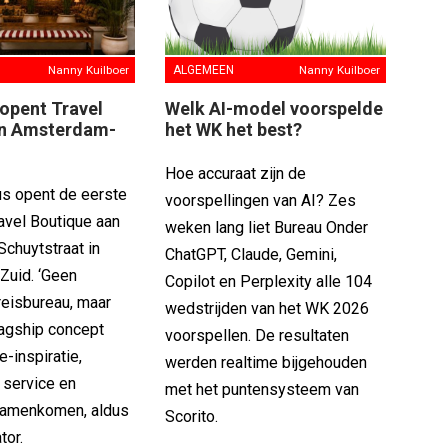
Nanny Kuilboer
ALGEMEEN
Nanny Kuilboer
opent Travel
Welk AI-model voorspelde
in Amsterdam-
het WK het best?
Hoe accuraat zijn de
us opent de eerste
voorspellingen van AI? Zes
avel Boutique aan
weken lang liet Bureau Onder
Schuytstraat in
ChatGPT, Claude, Gemini,
uid. ‘Geen
Copilot en Perplexity alle 104
 reisbureau, maar
wedstrijden van het WK 2026
lagship concept
voorspellen. De resultaten
e-inspiratie,
werden realtime bijgehouden
 service en
met het puntensysteem van
 samenkomen, aldus
Scorito.
tor.