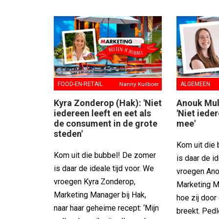
FOOD-EN-RETAIL
Nanny Kuilboer
ALGEMEEN
Kyra Zonderop (Hak): 'Niet
Anouk Mul
iedereen leeft en eet als
'Niet iede
de consument in de grote
mee'
steden'
Kom uit die
Kom uit die bubbel! De zomer
is daar de id
is daar de ideale tijd voor. We
vroegen Ano
vroegen Kyra Zonderop,
Marketing M
Marketing Manager bij Hak,
hoe zij door
naar haar geheime recept: ‘Mijn
breekt. Pedl