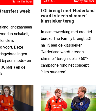
BUREAUS
Nanny Kuilboer
Nanny Kuilboer
LOI brengt met 'Nederland
transfers week
wordt steeds slimmer'
klassieker terug
erland langzaamaan
In samenwerking met creatief
iemodus schakelt,
bureau The Family brengt LOI
elendans
na 15 jaar de klassieker
d voort. Deze
‘Nederland wordt steeds
ingwisselingen
slimmer’ terug, nu als 360°-
t bij een mode- en
campagne rond het concept
 30 jaar!) en de
‘slim studeren’.
k.