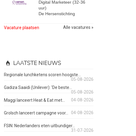
Digital Marketeer (32-36
uur)
De Hersenstichting
Alle vacatures »
Vacature plaatsen
LAATSTE NIEUWS
Regionale lunchketens scoren hoogste...
05-08-2026
Gadiza Saaidi (Unilever): 'De beste...
05-08-2026
04-08-2026
Maggi lanceert Heat & Eat met...
04-08-2026
Grolsch lanceert campagne voor...
FSIN: Nederlanders eten uitbundiger...
31-07-2026