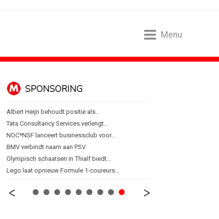
Menu
SPONSORING
ALGEMEEN
Albert Heijn behoudt positie als...
Lotte Willemsen: Hoe me
Tata Consultancy Services verlengt...
[column] Rust is het ni
NOC*NSF lanceert businessclub voor...
Efficiëntie is niet genoeg 
BMV verbindt naam aan PSV
'Een trend is geen eindpu
Olympisch schaatsen in Thialf biedt...
Thuisbezorgd gaat ook
Lego laat opnieuw Formule 1-coureurs...
Van lippenstift naar las