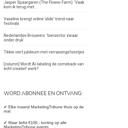
Jasper Spaargaren (The Flower Farm): ‘Vaak
kom ik terug met...
Vaseline brengt online 'slide' trend naar
festivals
Nederlandse Brouwers: 'biersector zwaar
onder druk'
Tikkie viert jubileum met verrassingsfeestjes
[column] Wordt AI-labeling de comeback van
écht creatief werk?
WORD ABONNEE EN ONTVANG:
✔ Elke maand MarketingTribune thuis op de
mat
✔ Maar liefst €100,- korting op alle
MarketingTribune events