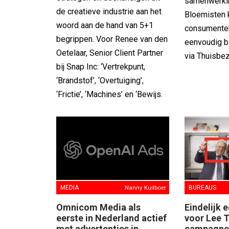
samenwerki
de creatieve industrie aan het
Bloemisten 
woord aan de hand van 5+1
consumente
begrippen. Voor Renee van den
eenvoudig b
Oetelaar, Senior Client Partner
via Thuisbez
bij Snap Inc: ‘Vertrekpunt,
‘Brandstof’, ‘Overtuiging’,
‘Frictie’, ‘Machines’ en ‘Bewijs.
MEDIA
Nanny Kuilboer
BUREAUS
Omnicom Media als
Eindelijk 
eerste in Nederland actief
voor Lee T
met advertenties in
campagne