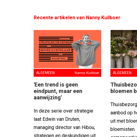
Recente artikelen van Nanny Kuilboer
ALGEMEEN
Nanny Kuilboer
ALGEMEEN
'Een trend is geen
Thuisbezo
eindpunt, maar een
bloemen 
aanwijzing'
Thuisbezorgd
In deze serie over strategie
aanbod op h
laat Edwin van Druten,
uit met bloe
managing director van Hibou,
bloemisten.
strategen en deskundigen uit