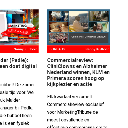
BUREAUS
Nanny Kuilboer
Nanny Kuilboer
Commercialreview:
der (Pedle):
CliniClowns en Alzheimer
reen doet digital
Nederland winnen, KLM en
Primera scoren hoog op
kijkplezier en actie
 bubbel! De zomer
eale tijd voor. We
Elk kwartaal verzamelt
uk Mulder,
Commercialreview exclusief
anager bij Pedle,
voor MarketingTribune de
 die bubbel heen
meest opvallende en
e is een fysiek
effectieve commercials om te