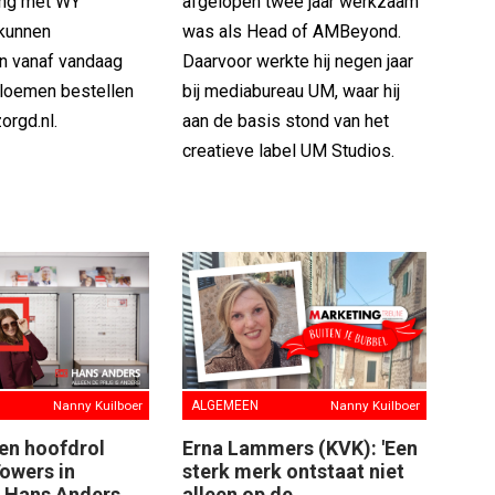
ng met WY
afgelopen twee jaar werkzaam
kunnen
was als Head of AMBeyond.
n vanaf vandaag
Daarvoor werkte hij negen jaar
loemen bestellen
bij mediabureau UM, waar hij
orgd.nl.
aan de basis stond van het
creatieve label UM Studios.
Nanny Kuilboer
ALGEMEEN
Nanny Kuilboer
een hoofdrol
Erna Lammers (KVK): 'Een
owers in
sterk merk ontstaat niet
 Hans Anders
alleen op de