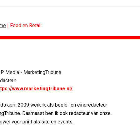
me
| Food en Retail
ONLINE MARKETING
vo Maxlead naar...
Banken hervatten campagne tegen...
P Media - MarketingTribune
ste in...
Nederland in kopgroep Europese...
dacteur
rden voor Ster...
Allianz Direct ‘kaapt’...
ttps://www.marketingtribune.nl/
onderweg...
VanMoof zet antidiefstal centraal
i
RTV Oost zet AI-presentator in voor...
ds april 2009 werk ik als beeld- en eindredacteur
blijft...
Greetz lanceert campagne met Roy...
ngTribune. Daarnaast ben ik ook redacteur van onze
zowel voor print als site en events.