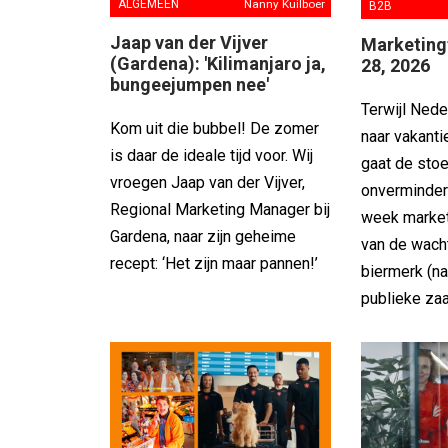
ALGEMEEN
Nanny Kuilboer
B2B
Jaap van der Vijver
Marketing
(Gardena): 'Kilimanjaro ja,
28, 2026
bungeejumpen nee'
Terwijl Ned
Kom uit die bubbel! De zomer
naar vakant
is daar de ideale tijd voor. Wij
gaat de sto
vroegen Jaap van der Vijver,
onverminder
Regional Marketing Manager bij
week market
Gardena, naar zijn geheime
van de wach
recept: ‘Het zijn maar pannen!’
biermerk (na
publieke zaa