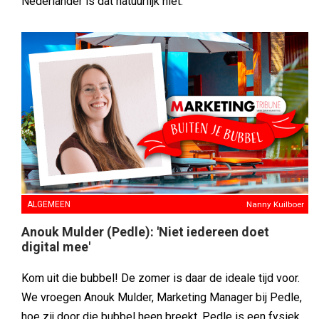
Nederlander is dat natuurlijk niet.’
ALGEMEEN
Nanny Kuilboer
Anouk Mulder (Pedle): 'Niet iedereen doet
digital mee'
Kom uit die bubbel! De zomer is daar de ideale tijd voor.
We vroegen Anouk Mulder, Marketing Manager bij Pedle,
hoe zij door die bubbel heen breekt. Pedle is een fysiek