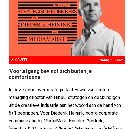
ALGEMEEN
Nanny Kuilboer
'Vooruitgang bevindt zich buiten je
comfortzone'
In deze serie over strategie laat Edwin van Druten,
managing director van Hibou, strategen en deskundigen
uit de creatieve industrie aan het woord aan de hand van
5+1 begrippen. Voor Diederik Heinink, hoofd corporate
communicatie bij MediaMarkt Benelux: ‘Vertrek’,
‘Brandstof’, ‘Overtuiging’, ‘Frictie’, ‘Machines’ en ‘Platform’.