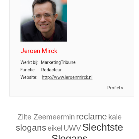
Jeroen Mirck
Werkt bij:
MarketingTribune
Functie:
Redacteur
Website:
http://www.jeroenmirck.nl
Profiel »
reclame
Zilte Zeemeermin
kale
Slechtste
slogans
eikel
UWV
Slogans