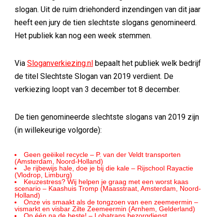
slogan. Uit de ruim driehonderd inzendingen van dit jaar
heeft een jury de tien slechtste slogans genomineerd.
Het publiek kan nog een week stemmen.
Via
Sloganverkiezing.nl
bepaalt het publiek welk bedrijf
de titel Slechtste Slogan van 2019 verdient. De
verkiezing loopt van 3 december tot 8 december.
De tien genomineerde slechtste slogans van 2019 zijn
(in willekeurige volgorde):
Geen geëikel recycle – P. van der Veldt transporten
(Amsterdam, Noord-Holland)
Je rijbewijs hale, doe je bij die kale – Rijschool Rayactie
(Vlodrop, Limburg)
Keuzestress? Wij helpen je graag met een worst kaas
scenario – Kaashuis Tromp (Maasstraat, Amsterdam, Noord-
Holland)
Onze vis smaakt als de tongzoen van een zeemeermin –
vismarkt en visbar Zilte Zeemeermin (Arnhem, Gelderland)
Op één na de beste! – Lobatrans bezorgdienst