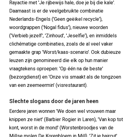
Rayactie met 'Je rijbewijs hale, doe je bij die kale'.
Daarnaast is er de veelgebruikte combinatie
Nederlands-Engels ('Geen geëikel recycle'),
woordgrappen ('Nogal fidus'), nieuwe woorden
('Verbieb jezelf', 'Zinhoud', 'Jeselfie'), en inmiddels
clichématige combinaties, zoals de al veel vaker
gemaakte grap 'Worst/kaas-scenario'. Ook dubieuze
leuzen zijn genomineerd die elk op hun manier
vraagtekens oproepen: 'Op één na de beste'
(bezorgdienst) en 'Onze vis smaakt als de tongzoen
van een zeemeermin' (visrestaurant).
Slechte slogans door de jaren heen
Eerdere jaren wonnen 'We doen wel vrouwen maar
knippen ze niet' (Barbier Rogier in Laren), 'Van kop tot
kont, worst in de mond' (Worstenbroodjes van de
Millse molen De Korenbloem in Mill), 'Zit je haircut'