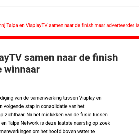
mn] Talpa en ViaplayTV samen naar de finish maar adverteerder i
layTV samen naar de finish
RETAIL
MEDIA
e winnaar
Sander Pluijm van Abovo Maxlead naar...
 scoren hoogste...
Omnicom Media als eerste in...
): 'De beste...
Tien nieuwe genomineerden voor Ster...
Eat met...
Storytel zet luisteren onderweg...
diging van de samenwerking tussen Viaplay en
agne voor...
Ster start Goede Loeki
n volgende stap in consolidatie van het
n uitbundiger...
Margriet van der Linden blijft...
 zichtbaar. Na het mislukken van de fusie tussen
en Talpa Network is deze laatste naarstig op zoek
amenwerkingen om het hoofd boven water te