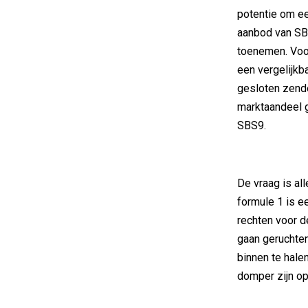
potentie om ee
aanbod van SB
toenemen. Voo
een vergelijkb
gesloten zend
marktaandeel g
SBS9.
De vraag is al
formule 1 is ee
rechten voor d
gaan geruchten
binnen te hale
domper zijn o