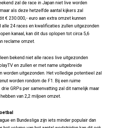
kend zal de race in Japan niet live worden
 maar als deze hetzelfde aantal kijkers zal
 dit € 230.000,- euro aan extra omzet kunnen
l alle 24 races en kwalificaties zullen uitgezonden
open kanaal, kan dit dus oplopen tot circa 5,6
an reclame omzet.
lleen bekend niet alle races live uitgezonden
playTV en zullen er met name uitgebreide
 worden uitgezonden. Het volledige potentieel zal
benut worden rondom de F1. Bij een ruime
n drie GRPs per samenvatting zal dit namelijk maar
l hebben van 2,2 miljoen omzet.
oetbal
gue en Bundesliga zijn iets minder populair dan
r het volume van het aantal wedstrijden kan dit ook