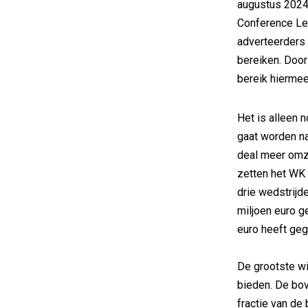
augustus 2024
Conference Le
adverteerders 
bereiken. Doo
bereik hiermee
Het is alleen 
gaat worden na
deal meer omze
zetten het WK 
drie wedstrijd
miljoen euro ge
euro heeft geg
De grootste wi
bieden. De bo
fractie van de