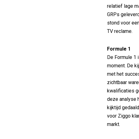
relatief lage 
GRPs geleverd 
stond voor een
TV reclame.
Formule 1
De Formule 1 i
moment. De kij
met het succe
zichtbaar ware
kwalificaties
deze analyse h
kijktijd gedaa
voor Ziggo kla
markt.