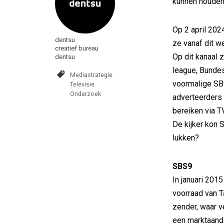
kunnen houden
Op 2 april 202
dentsu
ze vanaf dit 
creatief bureau
Op dit kanaal 
dentsu
league, Bundes
Mediastrategie
voormalige SBS
Televisie
Onderzoek
adverteerders
bereiken via T
De kijker kon S
lukken?
SBS9
In januari 201
voorraad van T
zender, waar v
een marktaand