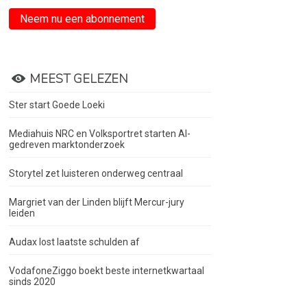
Neem nu een abonnement
MEEST GELEZEN
Ster start Goede Loeki
Mediahuis NRC en Volksportret starten AI-
gedreven marktonderzoek
Storytel zet luisteren onderweg centraal
Margriet van der Linden blijft Mercur-jury
leiden
Audax lost laatste schulden af
VodafoneZiggo boekt beste internetkwartaal
sinds 2020