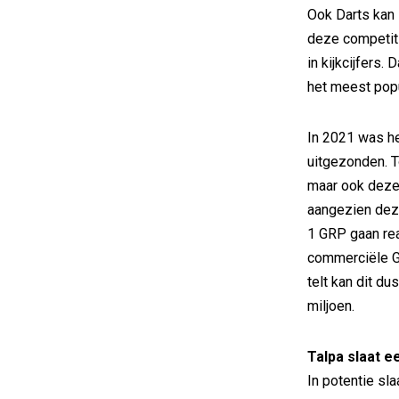
Ook Darts kan 
deze competiti
in kijkcijfers.
het meest popu
In 2021 was he
uitgezonden. T
maar ook deze
aangezien dez
1 GRP gaan rea
commerciële GR
telt kan dit d
miljoen.
Talpa slaat e
In potentie sl