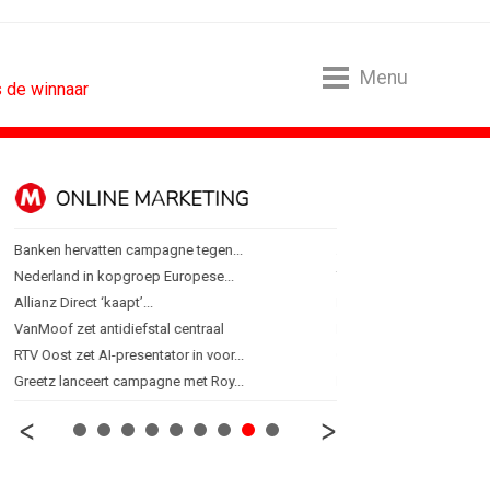
Menu
s de winnaar
ONLINE MARKETING
SPONSORI
Banken hervatten campagne tegen...
Albert Heijn behoudt posi
Nederland in kopgroep Europese...
Tata Consultancy Service
Allianz Direct ‘kaapt’...
NOC*NSF lanceert busine
VanMoof zet antidiefstal centraal
BMV verbindt naam aan
RTV Oost zet AI-presentator in voor...
Olympisch schaatsen in T
Greetz lanceert campagne met Roy...
Lego laat opnieuw Formu