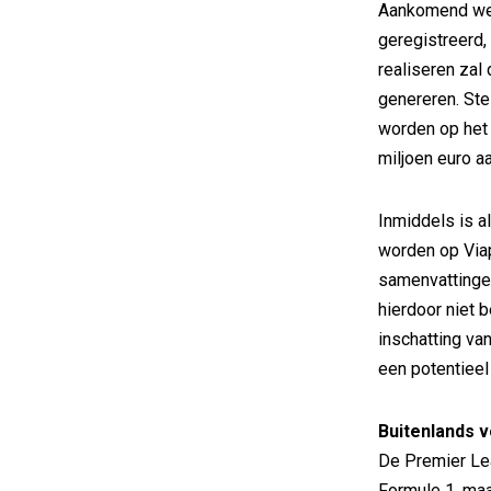
Aankomend wee
geregistreerd,
realiseren zal
genereren. Ste
worden op het 
miljoen euro a
Inmiddels is a
worden op Via
samenvattingen
hierdoor niet 
inschatting va
een potentiee
Buitenlands v
De Premier Lea
Formule 1, maa