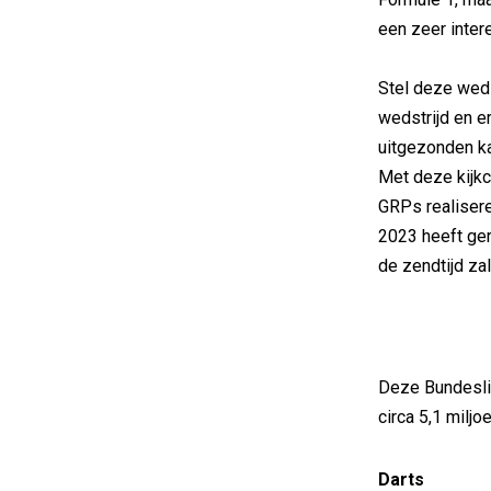
een zeer inte
Stel deze weds
wedstrijd en e
uitgezonden ka
Met deze kijkc
GRPs realisere
2023 heeft ger
de zendtijd za
Deze Bundesli
circa 5,1 milj
Darts