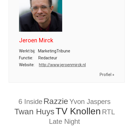
Jeroen Mirck
Werkt bij:
MarketingTribune
Functie:
Redacteur
Website:
http://www.jeroenmirck.nl
Profiel »
Razzie
6 Inside
Yvon Jaspers
TV Knollen
Twan Huys
RTL
Late Night