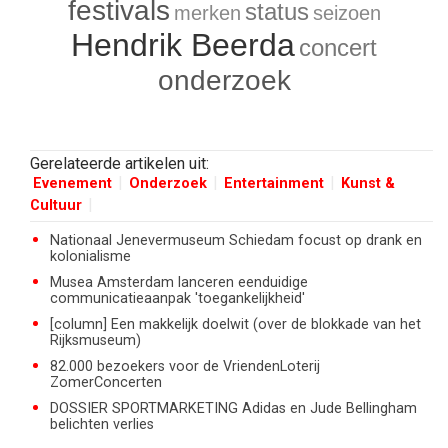
festivals
status
merken
seizoen
Hendrik Beerda
concert
onderzoek
Gerelateerde artikelen uit:
Evenement
Onderzoek
Entertainment
Kunst &
Cultuur
Nationaal Jenevermuseum Schiedam focust op drank en
kolonialisme
Musea Amsterdam lanceren eenduidige
communicatieaanpak 'toegankelijkheid'
[column] Een makkelijk doelwit (over de blokkade van het
Rijksmuseum)
82.000 bezoekers voor de VriendenLoterij
ZomerConcerten
DOSSIER SPORTMARKETING Adidas en Jude Bellingham
belichten verlies