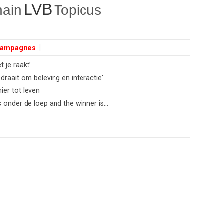
LVB
hain
Topicus
ampagnes
 je raakt’
draait om beleving en interactie'
ier tot leven
nder de loep and the winner is...