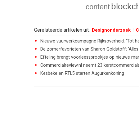
blockc
content
Gerelateerde artikelen uit:
Designonderzoek
C
Nieuwe vuurwerkcampagne Rijksoverheid: ‘Tot het
De zomerfavorieten van Sharon Goldstoff: 'Alles 
Efteling brengt voorleessprookjes op nieuwe man
Commercialreview.nl neemt 23 kerstcommercials o
Kesbeke en RTL5 starten Augurkenkoning