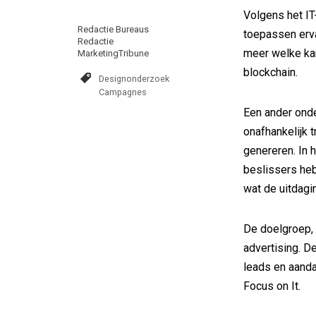
Volgens het IT
Redactie Bureaus
toepassen erva
Redactie
meer welke kan
MarketingTribune
blockchain.
Designonderzoek
Campagnes
Een ander onde
onafhankelijk 
genereren. In 
beslissers heb
wat de uitdagi
De doelgroep, I
advertising. De
leads en aanda
Focus on It.