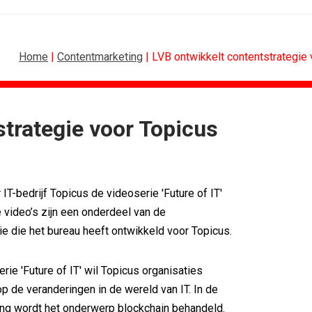
Home
|
Contentmarketing
| LVB ontwikkelt contentstrategie
strategie voor Topicus
SPONSORING
Albert Heijn behoudt positie als...
Tata Consultancy Services verlengt...
IT-bedrijf Topicus de videoserie 'Future of IT'
NOC*NSF lanceert businessclub voor...
BMV verbindt naam aan PSV
video’s zijn een onderdeel van de
Olympisch schaatsen in Thialf biedt...
ie die het bureau heeft ontwikkeld voor Topicus.
Lego laat opnieuw Formule 1-coureurs...
rie 'Future of IT' wil Topicus organisaties
p de veranderingen in de wereld van IT. In de
ing wordt het onderwerp blockchain behandeld.