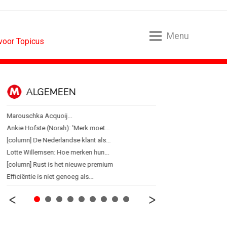
Menu
 voor Topicus
ALGEMEEN
B2B
Marouschka Acquoij...
Marketing mix modelling 
Ankie Hofste (Norah): 'Merk moet...
Adform werkt aan open 
[column] De Nederlandse klant als...
Special Ops bouwt merk 
Lotte Willemsen: Hoe merken hun...
De marketingwereld optim
[column] Rust is het nieuwe premium
De marketingkracht van 
Efficiëntie is niet genoeg als...
Marketingtransfers wee