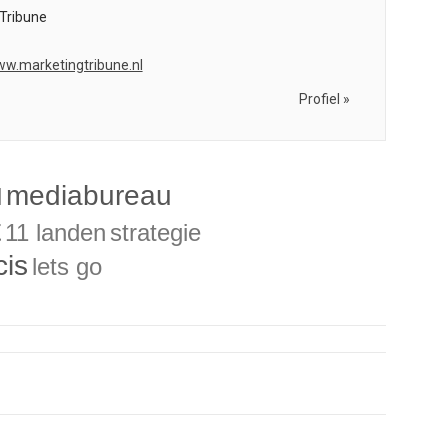
Tribune
ww.marketingtribune.nl
Profiel »
mediabureau
l
t
11 landen
strategie
cis
lets go