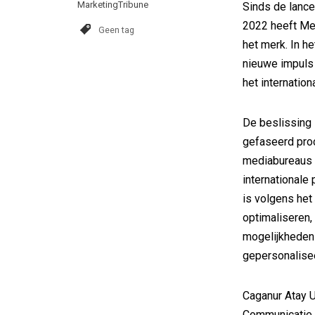
MarketingTribune
Sinds de lance
2022 heeft Me
Geen tag
het merk. In h
nieuwe impuls
het internatio
De beslissing 
gefaseerd pro
mediabureaus 
internationale
is volgens het
optimaliseren,
mogelijkheden 
gepersonalise
Caganur Atay U
Communicatie 