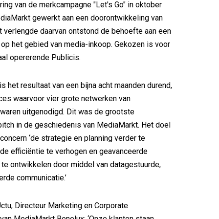
ring van de merkcampagne "Let's Go" in oktober
diaMarkt gewerkt aan een doorontwikkeling van
et verlengde daarvan ontstond de behoefte aan een
 op het gebied van media-inkoop. Gekozen is voor
naal opererende Publicis.
is het resultaat van een bijna acht maanden durend,
ces waarvoor vier grote netwerken van
waren uitgenodigd. Dit was de grootste
 pitch in de geschiedenis van MediaMarkt. Het doel
 concern ‘de strategie en planning verder te
 de efficiëntie te verhogen en geavanceerde
te ontwikkelen door middel van datagestuurde,
erde communicatie.’
ctu, Directeur Marketing en Corporate
van MediaMarkt Benelux: ‘Onze klanten staan