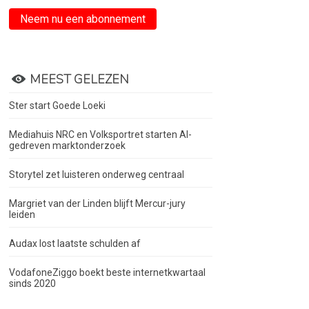
Neem nu een abonnement
MEEST GELEZEN
Ster start Goede Loeki
Mediahuis NRC en Volksportret starten AI-
gedreven marktonderzoek
Storytel zet luisteren onderweg centraal
Margriet van der Linden blijft Mercur-jury
leiden
Audax lost laatste schulden af
VodafoneZiggo boekt beste internetkwartaal
sinds 2020