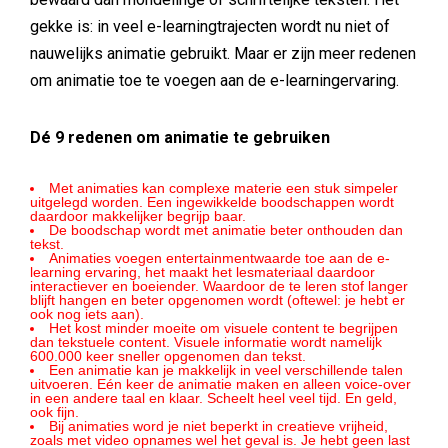
gekke is: in veel e-learningtrajecten wordt nu niet of
nauwelijks animatie gebruikt. Maar er zijn meer redenen
om animatie toe te voegen aan de e-learningervaring.
Dé 9 redenen om animatie te gebruiken
Met animaties kan complexe materie een stuk simpeler
uitgelegd worden. Een ingewikkelde boodschappen wordt
daardoor makkelijker begrijp baar.
De boodschap wordt met animatie beter onthouden dan
tekst.
Animaties voegen entertainmentwaarde toe aan de e-
learning ervaring, het maakt het lesmateriaal daardoor
interactiever en boeiender. Waardoor de te leren stof langer
blijft hangen en beter opgenomen wordt (oftewel: je hebt er
ook nog iets aan).
Het kost minder moeite om visuele content te begrijpen
dan tekstuele content. Visuele informatie wordt namelijk
600.000 keer sneller opgenomen dan tekst.
Een animatie kan je makkelijk in veel verschillende talen
uitvoeren. Eén keer de animatie maken en alleen voice-over
in een andere taal en klaar. Scheelt heel veel tijd. En geld,
ook fijn.
Bij animaties word je niet beperkt in creatieve vrijheid,
zoals met video opnames wel het geval is. Je hebt geen last