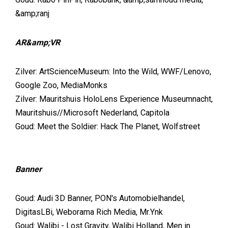
&amp;ranj
AR&amp;VR
Zilver: ArtScienceMuseum: Into the Wild, WWF/Lenovo,
Google Zoo, MediaMonks
Zilver: Mauritshuis HoloLens Experience Museumnacht,
Mauritshuis//Microsoft Nederland, Capitola
Goud: Meet the Soldier: Hack The Planet, Wolfstreet
Banner
Goud: Audi 3D Banner, PON's Automobielhandel,
DigitasLBi, Weborama Rich Media, Mr.Ynk
Goud: Walibi - Lost Gravity, Walibi Holland, Men in