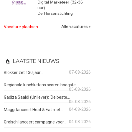
Digital Marketeer (32-36
uur)
De Hersenstichting
Alle vacatures »
Vacature plaatsen
LAATSTE NIEUWS
07-08-2026
Blokker zet 130 jaar...
Regionale lunchketens scoren hoogste...
05-08-2026
Gadiza Saaidi (Unilever): 'De beste...
05-08-2026
04-08-2026
Maggi lanceert Heat & Eat met...
04-08-2026
Grolsch lanceert campagne voor...