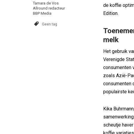
Tamara de Vos
de koffie optim
Allround redacteur
Edition.
BBP Media
Geen tag
Toenemend
melk
Het gebruik va
Verenigde Stat
consumenten voo
zoals Azië-Pac
consumenten de
populairste ke
Kika Buhrmann
samenwerking:
scheutje haver 
koffie variati