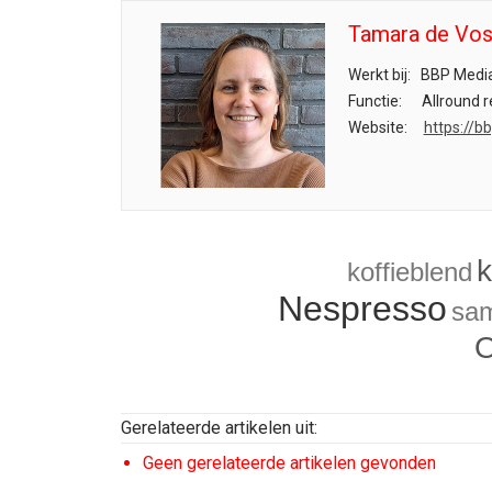
Tamara de Vo
Werkt bij:
BBP Medi
Functie:
Allround r
Website:
https://b
k
koffieblend
Nespresso
sa
O
Gerelateerde artikelen uit:
Geen gerelateerde artikelen gevonden