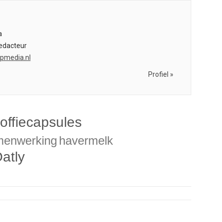
s
a
edacteur
bpmedia.nl
Profiel »
offiecapsules
menwerking
havermelk
atly