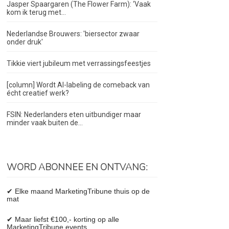
Jasper Spaargaren (The Flower Farm): ‘Vaak
kom ik terug met...
Nederlandse Brouwers: 'biersector zwaar
onder druk'
Tikkie viert jubileum met verrassingsfeestjes
[column] Wordt AI-labeling de comeback van
écht creatief werk?
FSIN: Nederlanders eten uitbundiger maar
minder vaak buiten de...
WORD ABONNEE EN ONTVANG:
✔ Elke maand MarketingTribune thuis op de
mat
✔ Maar liefst €100,- korting op alle
MarketingTribune events