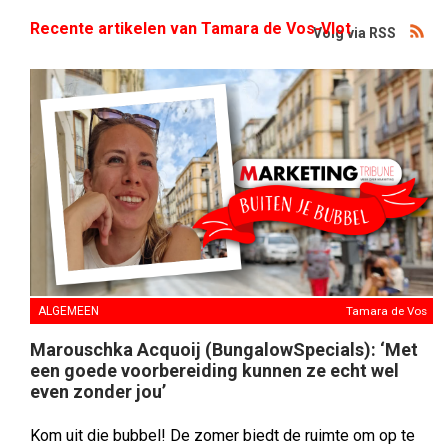
Recente artikelen van Tamara de Vos-Vlot
Volg via RSS
ALGEMEEN
Tamara de Vos
Marouschka Acquoij (BungalowSpecials): ‘Met
een goede voorbereiding kunnen ze echt wel
even zonder jou’
Kom uit die bubbel! De zomer biedt de ruimte om op te