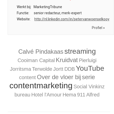
Werkt bij:
MarketingTribune
Functie:
senior redacteur, merk-expert
Website:
http://nl.linkedin.com/in/petervanwoenselkooy
Profiel »
streaming
Calvé Pindakaas
Kruidvat
Cooiman Capital
Pierluigi
YouTube
Jorritsma
Terwolde
Jortt
DDB
Over de vloer bij
serie
content
contentmarketing
Social Vinkinz
bureau
Hotel l'Amour
Hema
911
Alfred