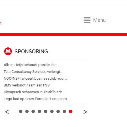
Menu
n
SPONSORING
ALGEMEEN
Albert Heijn behoudt positie als...
Lotte Willemsen: Hoe me
Tata Consultancy Services verlengt...
[column] Rust is het ni
NOC*NSF lanceert businessclub voor...
Efficiëntie is niet genoeg 
BMV verbindt naam aan PSV
'Een trend is geen eindpu
Olympisch schaatsen in Thialf biedt...
Thuisbezorgd gaat ook
Lego laat opnieuw Formule 1-coureurs...
Van lippenstift naar las