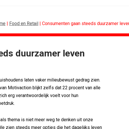
me
|
Food en Retail
| Consumenten gaan steeds duurzamer leve
eds duurzamer leven
ONLINE MARKETING
vo Maxlead naar...
Banken hervatten campagne tegen...
ste in...
Nederland in kopgroep Europese...
uishoudens laten vaker milieubewust gedrag zien.
rden voor Ster...
Allianz Direct ‘kaapt’...
onderweg...
VanMoof zet antidiefstal centraal
an Motivaction blijkt zelfs dat 22 procent van alle
i
RTV Oost zet AI-presentator in voor...
ch erg verantwoordelijk voelt voor hun
blijft...
Greetz lanceert campagne met Roy...
etdruk.
ls thema is niet meer weg te denken uit onze
e zien steeds meer opties die het dagelijks leven