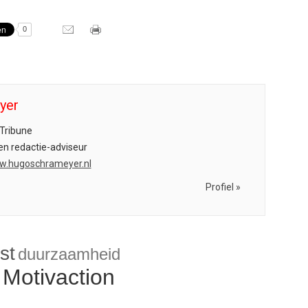
0
yer
Tribune
 en redactie-adviseur
ww.hugoschrameyer.nl
Profiel »
st
duurzaamheid
Motivaction
h