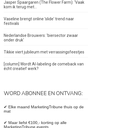
Jasper Spaargaren (The Flower Farm): ‘Vaak
kom ik terug met...
Vaseline brengt online 'slide' trend naar
festivals
Nederlandse Brouwers: 'biersector zwaar
onder druk'
Tikkie viert jubileum met verrassingsfeestjes
[column] Wordt AI-labeling de comeback van
écht creatief werk?
WORD ABONNEE EN ONTVANG:
✔ Elke maand MarketingTribune thuis op de
mat
✔ Maar liefst €100,- korting op alle
MarketingTribune events