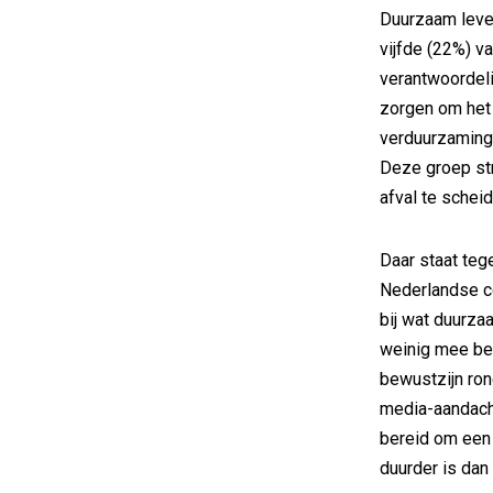
Duurzaam leven
vijfde (22%) v
verantwoordeli
zorgen om het 
verduurzaming
Deze groep str
afval te schei
Daar staat teg
Nederlandse c
bij wat duurzaa
weinig mee bez
bewustzijn ro
media-aandach
bereid om een
duurder is dan 