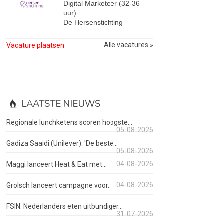
Digital Marketeer (32-36
uur)
De Hersenstichting
Alle vacatures »
Vacature plaatsen
LAATSTE NIEUWS
Regionale lunchketens scoren hoogste...
05-08-2026
Gadiza Saaidi (Unilever): 'De beste...
05-08-2026
04-08-2026
Maggi lanceert Heat & Eat met...
04-08-2026
Grolsch lanceert campagne voor...
FSIN: Nederlanders eten uitbundiger...
31-07-2026