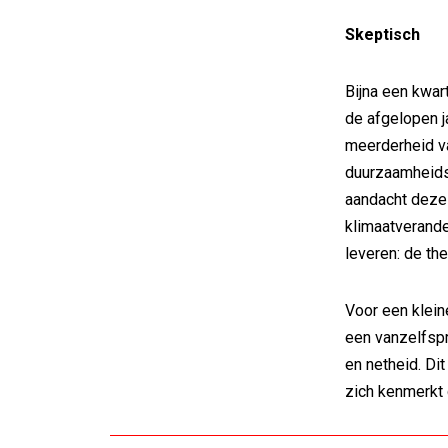
Skeptisch
Bijna een kwar
de afgelopen 
meerderheid v
duurzaamheid
aandacht deze 
klimaatverander
leveren: de th
Voor een klei
een vanzelfspr
en netheid. Dit
zich kenmerkt 