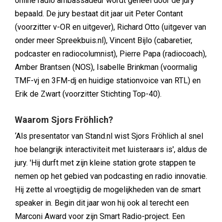
online radio ambassadeur wordt geheel door de jury
bepaald. De jury bestaat dit jaar uit Peter Contant
(voorzitter v-OR en uitgever), Richard Otto (uitgever van
onder meer Spreekbuis.nl), Vincent Bijlo (cabaretier,
podcaster en radiocolumnist), Pierre Papa (radiocoach),
Amber Brantsen (NOS), Isabelle Brinkman (voormalig
TMF-vj en 3FM-dj en huidige stationvoice van RTL) en
Erik de Zwart (voorzitter Stichting Top-40).
Waarom Sjors Fröhlich?
‘Als presentator van Stand.nl wist Sjors Fröhlich al snel
hoe belangrijk interactiviteit met luisteraars is', aldus de
jury. 'Hij durft met zijn kleine station grote stappen te
nemen op het gebied van podcasting en radio innovatie.
Hij zette al vroegtijdig de mogelijkheden van de smart
speaker in. Begin dit jaar won hij ook al terecht een
Marconi Award voor zijn Smart Radio-project. Een