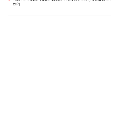
Tour de France: Welke merken doen er mee? (En wat doen
ze?)