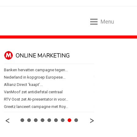
Menu
ONLINE MARKETING
SPONSORI
Banken hervatten campagne tegen...
Albert Heijn behoudt posi
Nederland in kopgroep Europese...
Tata Consultancy Service
Allianz Direct ‘kaapt’...
NOC*NSF lanceert busine
VanMoof zet antidiefstal centraal
BMV verbindt naam aan
RTV Oost zet AI-presentator in voor...
Olympisch schaatsen in T
Greetz lanceert campagne met Roy...
Lego laat opnieuw Formu