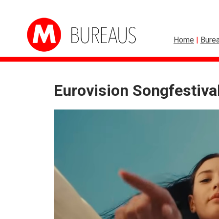
Home
|
Bure
Eurovision Songfestiva
DESIGN
FOOD EN 
PRO bouwt identiteit rond Groene Roos
Regionale lunchketens
Coca-Cola: verpakking krijgt...
Gadiza Saaidi (Unilever
Blond Amsterdam ontwerpt...
Maggi lanceert Heat & 
Porsche kiest emotie boven features
Grolsch lanceert camp
KNVB toont Oranje-portretten in hart...
FSIN: Nederlanders ete
Studenten filteren sigaret uit iconen
[column] Wordt AI-labe