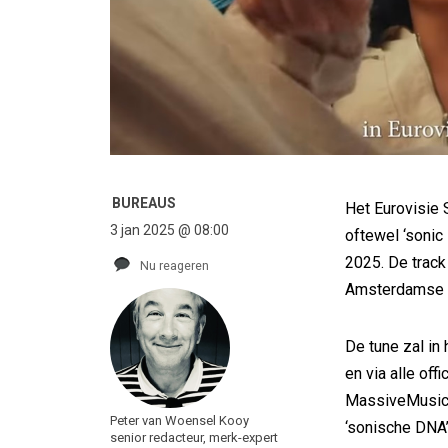
BUREAUS
Het Eurovisie
3 jan 2025 @ 08:00
oftewel ‘sonic 
2025. De track
Nu reageren
Amsterdamse 
De tune zal in
en via alle of
MassiveMusic 
Peter van Woensel Kooy
‘sonische DNA’
senior redacteur, merk-expert