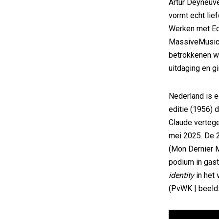
Artur Deyneuve,
vormt echt lie
Werken met Eq
MassiveMusic,
betrokkenen w
uitdaging en g
Nederland is e
editie (1956) 
Claude vertege
mei 2025. De 2
(Mon Dernier M
podium in gast
identity
in het 
(PvWK | beeld: