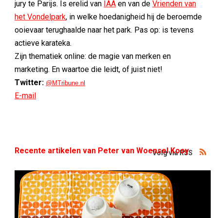
jury te Parijs. Is erelid van
IAA
en van de
Vrienden van
het Vondelpark
, in welke hoedanigheid hij de beroemde
ooievaar terughaalde naar het park. Pas op: is tevens
actieve karateka.
Zijn thematiek online: de magie van merken en
marketing. En waartoe die leidt, of juist niet!
Twitter:
@MTribune.nl
E-mail
Recente artikelen van Peter van Woensel Kooy
Volg via RSS