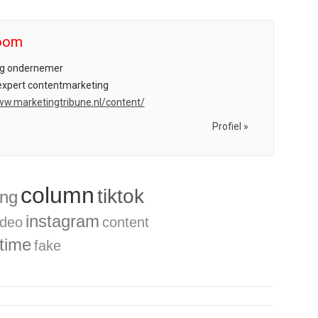
Boom
ig ondernemer
expert contentmarketing
ww.marketingtribune.nl/content/
Profiel »
column
tiktok
ing
instagram
ideo
content
rtime
fake