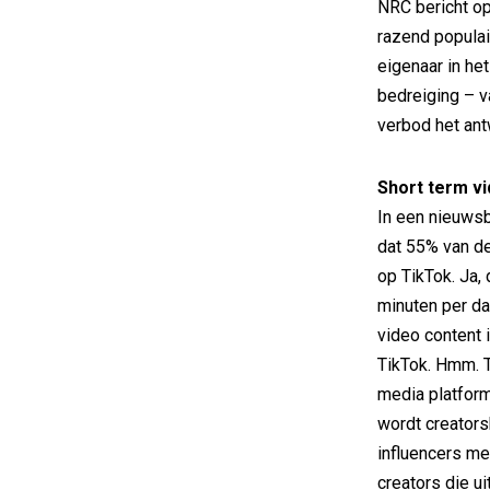
NRC bericht op
razend populai
eigenaar in he
bedreiging – v
verbod het an
Short term v
In een nieuwsb
dat 55% van de 
op TikTok. Ja,
minuten per dag
video content 
TikTok. Hmm. 
media platform
wordt creators
influencers me
creators die ui