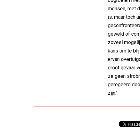
opgroeien mét 
mensen, met dr
is, maar toch 
geconfronteerd
geweld of comp
zoveel mogelij
kans om te bli
ervan overtuig
groot gevaar 
ze geen strob
geregeerd door
zijn.’