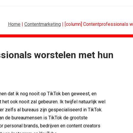
Home
|
Contentmarketing
| [column] Contentprofessionals w
sionals worstelen met hun
FOOD EN RETAIL
 rond Groene Roos
Regionale lunchketens scoren hoogste...
rijgt...
Gadiza Saaidi (Unilever): 'De beste...
erpt...
Maggi lanceert Heat & Eat met...
boven features
Grolsch lanceert campagne voor...
en dat ik nog nooit op TikTok ben geweest, en
etten in hart...
FSIN: Nederlanders eten uitbundiger...
at het ook nooit zal gebeuren. Ik twijfel natuurlijk wel
ret uit iconen
[column] Wordt AI-labeling de...
 er zelfs al bureaus zijn gespecialiseerd in TikTok.
an de bureaumensen is TikTok de grootste
or personal brands, bedrijven en content creators