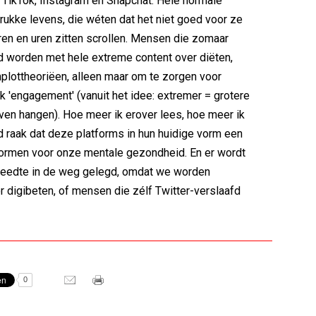
TikTok, Instagram en Snapchat. Hele normale
ukke levens, die wéten dat het niet goed voor ze
uren en uren zitten scrollen. Mensen die zomaar
 worden met hele extreme content over diëten,
lottheoriëen, alleen maar om te zorgen voor
k 'engagement' (vanuit het idee: extremer = grotere
jven hangen). Hoe meer ik erover lees, hoe meer ik
d raak dat deze platforms in hun huidige vorm een
vormen voor onze mentale gezondheid. En er wordt
reedte in de weg gelegd, omdat we worden
 digibeten, of mensen die zélf Twitter-verslaafd
0