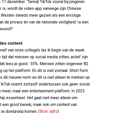
 11 december: ‘Terwijl TikTok vooral bij jongeren
r is, wordt de video-app vanwege zijn Chinese
t Westen steeds meer gezien als een ernstige
an de privacy én van de nationale veiligheid. Is een
twoord?’
ideo content
rief van onze collega’s las ik begin van de week
tijd dat mensen op social media zitten, actief zijn
 dat lees je goed : 55%. Mensen zitten ongeveer 82
 op het platform. En dit is niet zomaar. Short form
is dé nieuwe norm en dit is niet alleen te merken op
TikTok noemt zichzelf ondertussen ook geen social
 meer, maar een entertainment platform. In 2023
hip essentieel. Het gaat niet meer alleen om
t een groot bereik, maar ook om content van
t je doelgroep komen. (
Bron: adfo
)