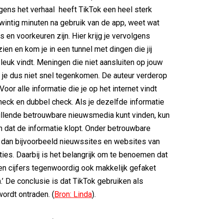
lgens het verhaal heeft TikTok een heel sterk
twintig minuten na gebruik van de app, weet wat
 en voorkeuren zijn. Hier krijg je vervolgens
zien en kom je in een tunnel met dingen die jij
 leuk vindt. Meningen die niet aansluiten op jouw
 je dus niet snel tegenkomen. De auteur verderop
‘Voor alle informatie die je op het internet vindt
check en dubbel check. Als je dezelfde informatie
illende betrouwbare nieuwsmedia kunt vinden, kun
an dat de informatie klopt. Onder betrouwbare
 dan bijvoorbeeld nieuwssites en websites van
nties. Daarbij is het belangrijk om te benoemen dat
s en cijfers tegenwoordig ook makkelijk gefaket
’ De conclusie is dat TikTok gebruiken als
ordt ontraden. (
Bron: Linda
).