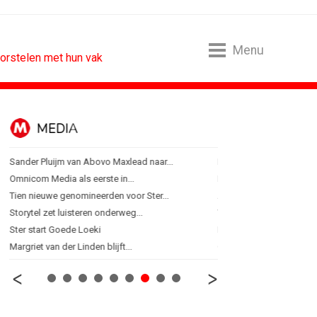
Menu
orstelen met hun vak
MEDIA
ONLINE MA
Sander Pluijm van Abovo Maxlead naar...
Banken hervatten campa
Omnicom Media als eerste in...
Nederland in kopgroep 
Tien nieuwe genomineerden voor Ster...
Allianz Direct ‘kaapt’...
Storytel zet luisteren onderweg...
VanMoof zet antidiefstal
Ster start Goede Loeki
RTV Oost zet AI-presentat
Margriet van der Linden blijft...
Greetz lanceert campagn