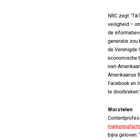
NRC zegt: ‘Tik
veiligheid – o
de informatiev
generatie zou 
de Verenigde 
economische be
niet-Amerikaa
Amerikaanse B
Facebook en I
te doorbreken.
Worstelen
Contentprofess
marketingfact
bijna geloven.