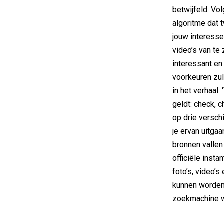
betwijfeld. Vo
algoritme dat 
jouw interesses
video’s van te 
interessant en
voorkeuren zul
in het verhaal: 
geldt: check, 
op drie versch
je ervan uitga
bronnen vallen
officiële insta
foto’s, video’
kunnen worden.
zoekmachine w