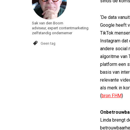
sinds de koms
‘De data vanui
Sak van den Boom
Google heeft v
adviseur, expert contentmarketing
TikTok mensen 
zelfstandig ondernemer
Instagram dat 
Geen tag
andere social 
algoritme van 
platform een s
basis van inte
relevante video
als merk in ko
(
bron FHM
)
Onbetrouwba
Linda brengt 
betrouwbaarhe