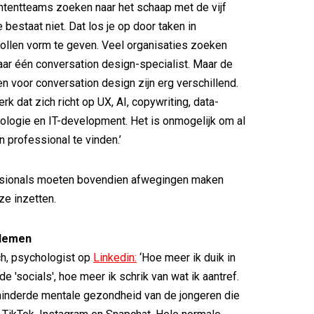
ntentteams zoeken naar het schaap met de vijf
 bestaat niet. Dat los je op door taken in
rollen vorm te geven. Veel organisaties zoeken
aar één conversation design-specialist. Maar de
voor conversation design zijn erg verschillend.
k dat zich richt op UX, AI, copywriting, data-
ologie en IT-development. Het is onmogelijk om al
én professional te vinden.’
sionals moeten bovendien afwegingen maken
ze inzetten.
blemen
ch, psychologist op
Linkedin:
‘Hoe meer ik duik in
e 'socials', hoe meer ik schrik van wat ik aantref.
minderde mentale gezondheid van de jongeren die