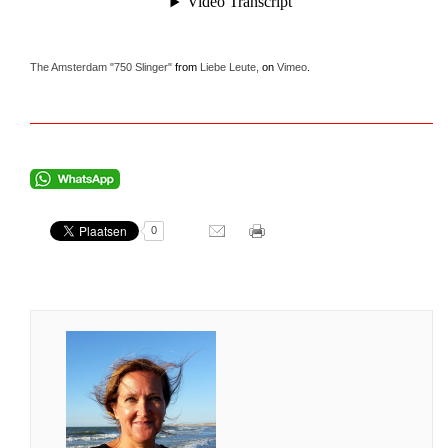
The Amsterdam "750 Slinger"
from
Liebe Leute,
on
Vimeo
.
0