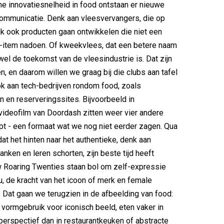
e innovatiesnelheid in food ontstaan er nieuwe
ommunicatie. Denk aan vleesvervangers, die op
lijk ook producten gaan ontwikkelen die niet een
-item nadoen. Of kweekvlees, dat een betere naam
wel de toekomst van de vleesindustrie is. Dat zijn
n, en daarom willen we graag bij die clubs aan tafel
ok aan tech-bedrijven rondom food, zoals
 en reserveringssites. Bijvoorbeeld in
ideofilm van Doordash zitten weer vier andere
t - een formaat wat we nog niet eerder zagen. Qua
at het hinten naar het authentieke, denk aan
anken en leren schorten, zijn beste tijd heeft
 Roaring Twenties staan bol om zelf-expressie
du, de kracht van het icoon of merk en female
Dat gaan we terugzien in de afbeelding van food:
n vormgebruik voor iconisch beeld, eten vaker in
rspectief dan in restaurantkeuken of abstracte