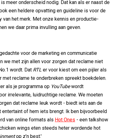
 is meer onderscheid nodig. Dat kan als er naast de
ook een heldere opvatting en guideline is voor de
ity van het merk. Met onze kennis en productie-
nen we daar prima invulling aan geven.
 gedachte voor de marketing en communicatie
 we met zijn allen voor zorgen dat reclame niet
No.1 wordt. Dat
RTL
er voor kiest om een pijler als
r met reclame te onderbreken spreekt boekdelen.
anter als je programma op
YouTube
wordt
or irrelevante, luidruchtige reclame. We moeten
zorgen dat reclame leuk wordt - biedt iets aan de
entertaint of hem iets brengt. Ik ben bijvoorbeeld
rd van online formats als
Hot Ones
- een talkshow
 chicken wings eten steeds heter wordende hot
ainment
op z’n best.'