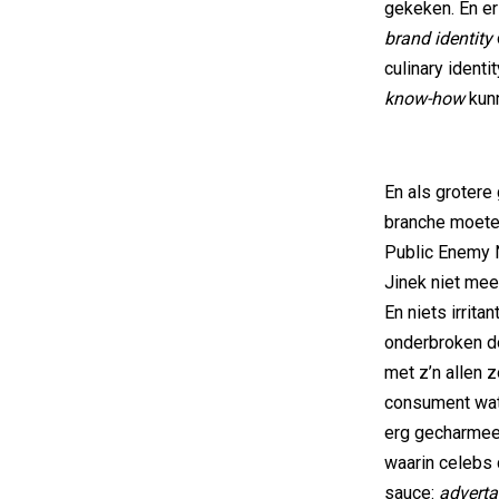
gekeken. En er
brand identity
culinary ident
know-how
kun
En als grotere
branche moeten
Public Enemy 
Jinek niet mee
En niets irrit
onderbroken do
met z’n allen 
consument wat 
erg gecharmee
waarin celebs
sauce:
advert