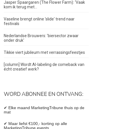
Jasper Spaargaren (The Flower Farm): ‘Vaak
kom ik terug met...
Vaseline brengt online 'slide' trend naar
festivals
Nederlandse Brouwers: 'biersector zwaar
onder druk'
Tikkie viert jubileum met verrassingsfeestjes
[column] Wordt AI-labeling de comeback van
écht creatief werk?
WORD ABONNEE EN ONTVANG:
✔ Elke maand MarketingTribune thuis op de
mat
✔ Maar liefst €100,- korting op alle
MarketingTribune events