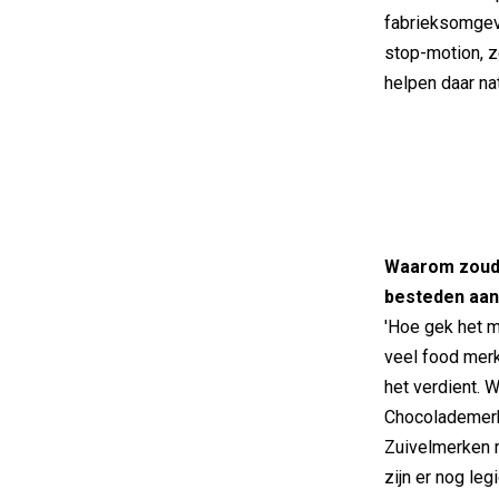
fabrieksomgevi
stop-motion, z
helpen daar natu
Waarom zoud
besteden aan 
'Hoe gek het m
veel food merke
het verdient. 
Chocolademerk
Zuivelmerken m
zijn er nog leg