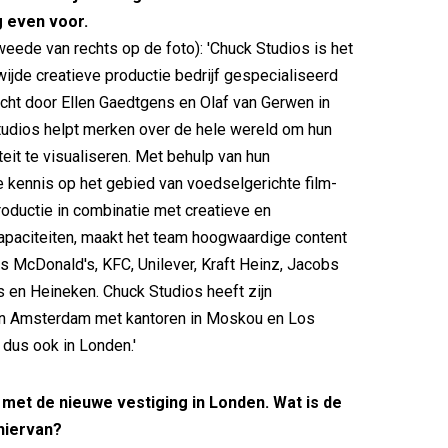
g even voor.
eede van rechts op de foto): 'Chuck Studios is het
ijde creatieve productie bedrijf gespecialiseerd
icht door Ellen Gaedtgens en Olaf van Gerwen in
tudios helpt merken over de hele wereld om hun
iteit te visualiseren. Met behulp van hun
e kennis op het gebied van voedselgerichte film-
roductie in combinatie met creatieve en
apaciteiten, maakt het team hoogwaardige content
s McDonald's, KFC, Unilever, Kraft Heinz, Jacobs
en Heineken. Chuck Studios heeft zijn
in Amsterdam met kantoren in Moskou en Los
 dus ook in Londen.'
 met de nieuwe vestiging in Londen. Wat is de
hiervan?