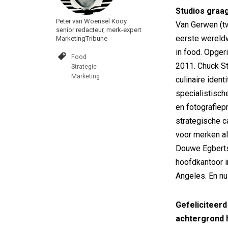
Studios graa
Peter van Woensel Kooy
Van Gerwen (tw
senior redacteur, merk-expert
eerste wereldw
MarketingTribune
in food. Opger
Food
2011. Chuck S
Strategie
Marketing
culinaire ident
specialistisch
en fotografiep
strategische c
voor merken al
Douwe Egberts 
hoofdkantoor 
Angeles. En nu
Gefeliciteerd
achtergrond 