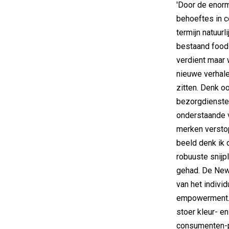
'Door de enorm
behoeftes in c
termijn natuur
bestaand food
verdient maar 
nieuwe verhale
zitten. Denk o
bezorgdiensten
onderstaande v
merken verstop
beeld denk ik d
robuuste snijpl
gehad. De New
van het indivi
empowerment. 
stoer kleur- e
consumenten-pe