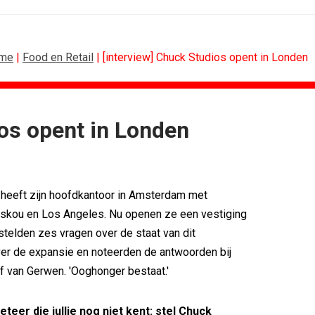
me
|
Food en Retail
| [interview] Chuck Studios opent in Londen
ios opent in Londen
BUREAUS
g terug van...
Eindelijk een hoofdrol voor Lee...
n standaard...
Ziggo verbindt kijkers Eredivisie op...
 heeft zijn hoofdkantoor in Amsterdam met
k rond...
Horecapartijen starten campagne voor...
timaliseert...
Closed on Monday lanceert eigen...
oskou en Los Angeles. Nu openen ze een vestiging
n De...
Lamborghini maakt ambitie leidend
 stelden zes vragen over de staat van dit
eek 28, 2026
Havas neemt SportVibes over
er de expansie en noteerden de antwoorden bij
 van Gerwen. 'Ooghonger bestaat.'
teer die jullie nog niet kent: stel Chuck