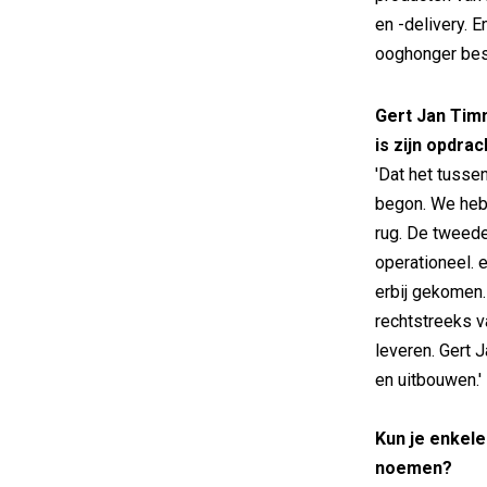
en -delivery. E
ooghonger best
Gert Jan Timm
is zijn opdrac
'Dat het tussen
begon. We heb
rug. De tweede
operationeel. 
erbij gekomen.
rechtstreeks v
leveren. Gert 
en uitbouwen.'
Kun je enkele
noemen?