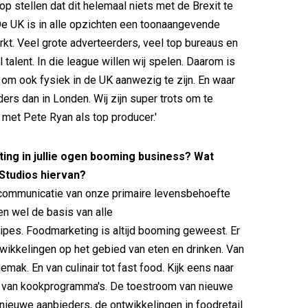
op stellen dat dit helemaal niets met de Brexit te
e UK is in alle opzichten een toonaangevende
rkt. Veel grote adverteerders, veel top bureaus en
 talent. In die league willen wij spelen. Daarom is
 om ook fysiek in de UK aanwezig te zijn. En waar
ders dan in Londen. Wij zijn super trots om te
 met Pete Ryan als top producer.'
ing in jullie ogen booming business? Wat
Studios hiervan?
 communicatie van onze primaire levensbehoefte
n wel de basis van alle
ipes. Foodmarketing is altijd booming geweest. Er
twikkelingen op het gebied van eten en drinken. Van
mak. En van culinair tot fast food. Kijk eens naar
it van kookprogramma's. De toestroom van nieuwe
nieuwe aanbieders, de ontwikkelingen in foodretail