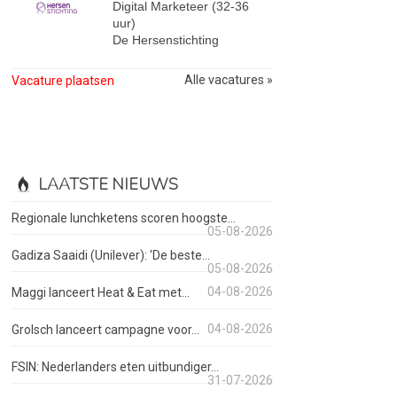
Digital Marketeer (32-36
uur)
De Hersenstichting
Alle vacatures »
Vacature plaatsen
LAATSTE NIEUWS
Regionale lunchketens scoren hoogste...
05-08-2026
Gadiza Saaidi (Unilever): 'De beste...
05-08-2026
04-08-2026
Maggi lanceert Heat & Eat met...
04-08-2026
Grolsch lanceert campagne voor...
FSIN: Nederlanders eten uitbundiger...
31-07-2026