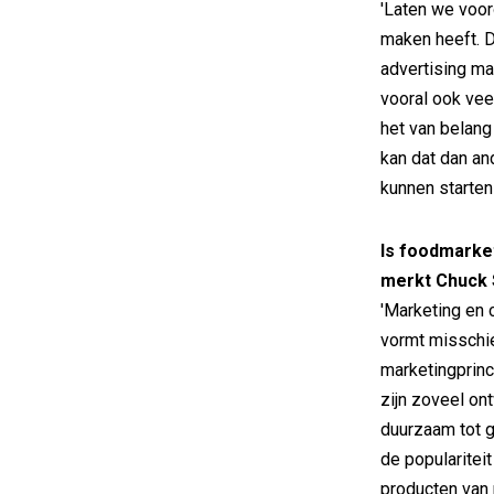
'Laten we voor
maken heeft. D
advertising ma
vooral ook veel
het van belang
kan dat dan an
kunnen starten
Is foodmarket
merkt Chuck 
'Marketing en
vormt misschie
marketingprinc
zijn zoveel on
duurzaam tot ge
de popularite
producten van 