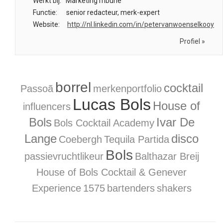
Werkt bij:
MarketingTribune
Functie:
senior redacteur, merk-expert
Website:
http://nl.linkedin.com/in/petervanwoenselkooy
Profiel »
borrel
cocktail
Passoã
merkenportfolio
Lucas Bols
House of
influencers
Bols
Ivar De
Bols Cocktail Academy
Lange
disco
Coebergh
Tequila Partida
Bols
passievruchtlikeur
Balthazar Breij
House of Bols Cocktail & Genever
Experience
1575
bartenders
shakers