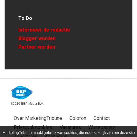
To Do
Informeer de redactie
Blogger worden
Partner worden
©2026 BBP Media B.V.
Over MarketingTribune
Colofon
Contact
Privacy & cookies
Vacatures
Whitepapers
MarketingTribune maakt gebruik van cookies, die noodzakelijk zijn om deze site
Adverteren
Abonneren