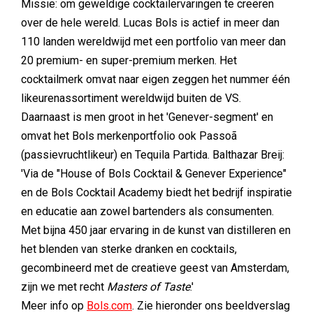
Missie: om geweldige cocktailervaringen te creëren
over de hele wereld. Lucas Bols is actief in meer dan
110 landen wereldwijd met een portfolio van meer dan
20 premium- en super-premium merken. Het
cocktailmerk omvat naar eigen zeggen het nummer één
likeurenassortiment wereldwijd buiten de VS.
Daarnaast is men groot in het 'Genever-segment' en
omvat het Bols merkenportfolio ook Passoã
(passievruchtlikeur) en Tequila Partida. Balthazar Breij:
'Via de "House of Bols Cocktail & Genever Experience"
en de Bols Cocktail Academy biedt het bedrijf inspiratie
en educatie aan zowel bartenders als consumenten.
Met bijna 450 jaar ervaring in de kunst van distilleren en
het blenden van sterke dranken en cocktails,
gecombineerd met de creatieve geest van Amsterdam,
zijn we met recht
Masters of Taste
.'
Meer info op
Bols.com
. Zie hieronder ons beeldverslag