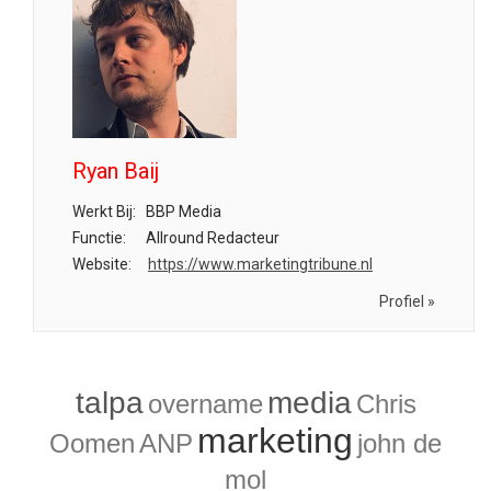
Ryan Baij
Werkt Bij:
BBP Media
Functie:
Allround Redacteur
Website:
https://www.marketingtribune.nl
Profiel »
talpa
media
overname
Chris
marketing
Oomen
ANP
john de
mol