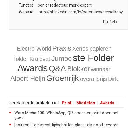
Functie:
senior redacteur, merk-expert
Website:
http://nl.linkedin.com/in/petervanwoenselkooy
Profiel »
Praxis
Electro World
Xenos
papieren
ste Folder
Jumbo
folder
Kruidvat
Awards
Q&A
Blokker
winnaar
Groenrijk
Albert Heijn
overallprijs
Dirk
Gerelateerde artikelen uit:
Print
Middelen
Awards
Warc Media 100: WhatsApp, QR-codes en print doen het
goed
[column] Toekomst tijdschriften glanst als nooit tevoren