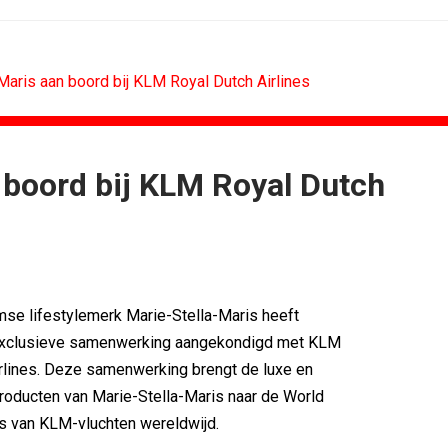
Maris aan boord bij KLM Royal Dutch Airlines
 boord bij KLM Royal Dutch
RETAIL
MEDIA
 scoren hoogste...
Sander Pluijm van Abovo Maxlead naar...
): 'De beste...
Omnicom Media als eerste in...
Eat met...
Tien nieuwe genomineerden voor Ster...
agne voor...
Storytel zet luisteren onderweg...
se lifestylemerk Marie-Stella-Maris heeft
n uitbundiger...
Ster start Goede Loeki
exclusieve samenwerking aangekondigd met KLM
ling de...
Margriet van der Linden blijft...
rlines. Deze samenwerking brengt de luxe en
roducten van Marie-Stella-Maris naar de World
s van KLM-vluchten wereldwijd.