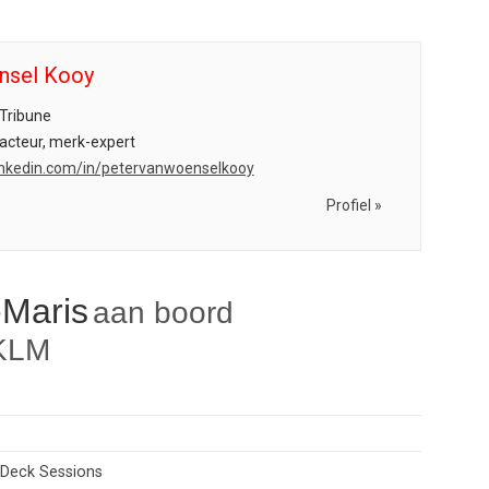
nsel Kooy
Tribune
acteur, merk-expert
.linkedin.com/in/petervanwoenselkooy
Profiel »
-Maris
aan boord
KLM
 Deck Sessions