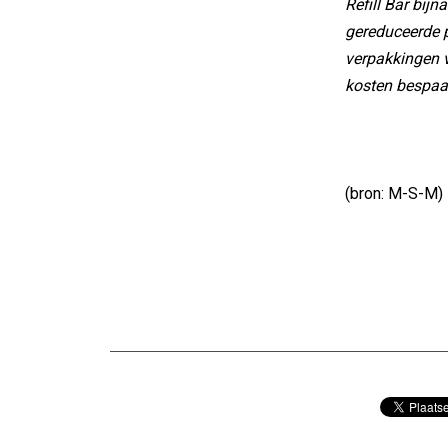
Refill Bar bij
gereduceerde pr
verpakkingen v
kosten bespaart
(bron: M-S-M)