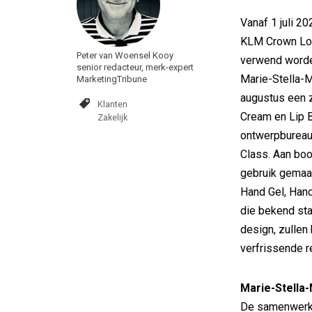
Vanaf 1 juli 2
KLM Crown Lou
Peter van Woensel Kooy
verwend worde
senior redacteur, merk-expert
Marie-Stella-M
MarketingTribune
augustus een z
Klanten
Cream en Lip B
Zakelijk
ontwerpbureau 
Class. Aan bo
gebruik gemaa
Hand Gel, Hand
die bekend staa
design, zullen
verfrissende r
Marie-Stella
De samenwerki