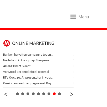
Menu
ONLINE MARKETING
SPONSORI
Banken hervatten campagne tegen...
Albert Heijn behoudt posi
Nederland in kopgroep Europese...
Tata Consultancy Service
Allianz Direct ‘kaapt’...
NOC*NSF lanceert busine
VanMoof zet antidiefstal centraal
BMV verbindt naam aan
RTV Oost zet AI-presentator in voor...
Olympisch schaatsen in T
Greetz lanceert campagne met Roy...
Lego laat opnieuw Formu