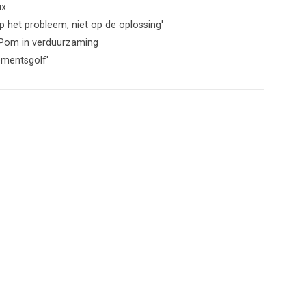
ux
 het probleem, niet op de oplossing'
t Pom in verduurzaming
ementsgolf'