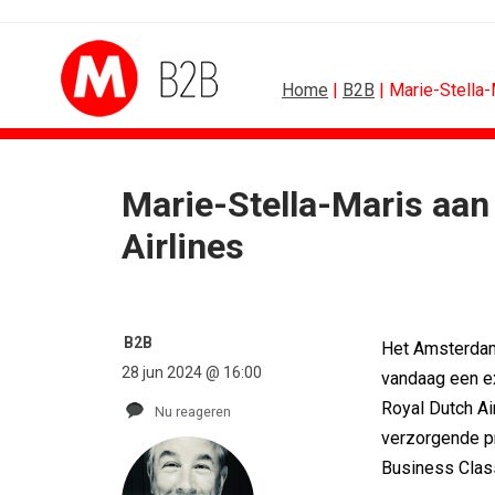
Home
|
B2B
| Marie-Stella-
Marie-Stella-Maris aan
DESIGN
FOOD EN 
Airlines
PRO bouwt identiteit rond Groene Roos
Regionale lunchketens
Coca-Cola: verpakking krijgt...
Gadiza Saaidi (Unilever
Blond Amsterdam ontwerpt...
Maggi lanceert Heat & 
Porsche kiest emotie boven features
Grolsch lanceert camp
B2B
Het Amsterdam
KNVB toont Oranje-portretten in hart...
FSIN: Nederlanders ete
28 jun 2024 @ 16:00
vandaag een 
Studenten filteren sigaret uit iconen
[column] Wordt AI-labe
Royal Dutch Ai
Nu reageren
verzorgende p
Business Clas