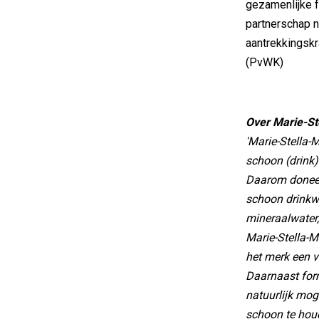
gezamenlijke f
partnerschap na
aantrekkingskr
(PvWK)
Over Marie-St
'Marie-Stella-
schoon (drink)
Daarom doneer
schoon drinkw
mineraalwater,
Marie-Stella-Ma
het merk een 
Daarnaast for
natuurlijk mog
schoon te hou