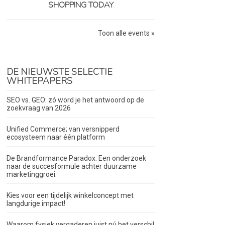
SHOPPING TODAY
Toon alle events »
DE NIEUWSTE SELECTIE
WHITEPAPERS
SEO vs. GEO: zó word je het antwoord op de
zoekvraag van 2026
Unified Commerce; van versnipperd
ecosysteem naar één platform
De Brandformance Paradox. Een onderzoek
naar de succesformule achter duurzame
marketinggroei.
Kies voor een tijdelijk winkelconcept met
langdurige impact!
Waarom fysiek vergaderen juist nú het verschil