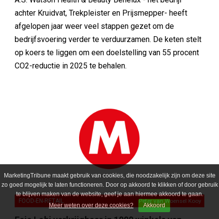
achter Kruidvat, Trekpleister en Prijsmepper- heeft
afgelopen jaar weer veel stappen gezet om de
bedrijfsvoering verder te verduurzamen. De keten stelt
op koers te liggen om een doelstelling van 55 procent
CO2-reductie in 2025 te behalen.
MarketingTribune maakt gebruik van cookies, die noodzakelijk zijn om deze site
zo goed mogelijk te laten functioneren. Door op akkoord te klikken of door gebruik
te blijven maken van de website, geef je aan hiermee akkoord te gaan.
FOOD-EN-RETAIL
Peter van Woensel Kooy
Meer weten over deze cookies?
Akkoord