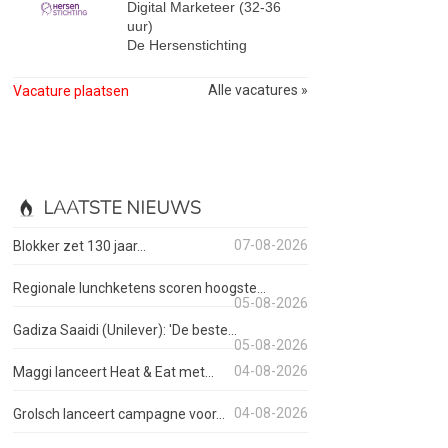
Digital Marketeer (32-36
uur)
De Hersenstichting
Alle vacatures »
Vacature plaatsen
LAATSTE NIEUWS
07-08-2026
Blokker zet 130 jaar...
Regionale lunchketens scoren hoogste...
05-08-2026
Gadiza Saaidi (Unilever): 'De beste...
05-08-2026
04-08-2026
Maggi lanceert Heat & Eat met...
04-08-2026
Grolsch lanceert campagne voor...