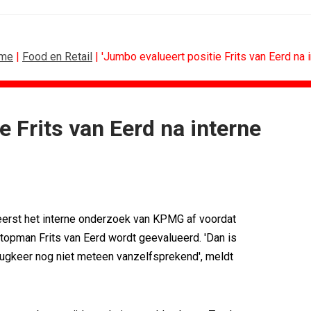
me
|
Food en Retail
| 'Jumbo evalueert positie Frits van Eerd na 
e Frits van Eerd na interne
N
B2B
.
Marketing mix modelling terug van...
 'Merk moet...
Adform werkt aan open standaard...
e klant als...
Special Ops bouwt merk rond...
merken hun...
De marketingwereld optimaliseert...
erst het interne onderzoek van KPMG af voordat
nieuwe premium
De marketingkracht van De...
 topman Frits van Eerd wordt geevalueerd. 'Dan is
eg als...
Marketingtransfers week 28, 2026
rugkeer nog niet meteen vanzelfsprekend', meldt