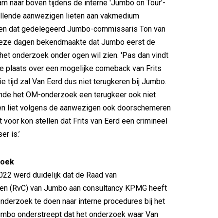
m naar boven tijdens de interne 'Jumbo on Tour'-
illende aanwezigen lieten aan vakmedium
n dat gedelegeerd Jumbo-commissaris Ton van
deze dagen bekendmaakte dat Jumbo eerst de
 het onderzoek onder ogen wil zien. 'Pas dan vindt
ie plaats over een mogelijke comeback van Frits
ie tijd zal Van Eerd dus niet terugkeren bij Jumbo.
ende het OM-onderzoek een terugkeer ook niet
een liet volgens de aanwezigen ook doorschemeren
iet voor kon stellen dat Frits van Eerd een crimineel
r is.’
zoek
22 werd duidelijk dat de Raad van
n (RvC) van Jumbo aan consultancy KPMG heeft
derzoek te doen naar interne procedures bij het
 Jumbo onderstreept dat het onderzoek waar Van