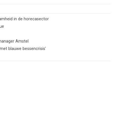
aamheid in de horecasector
lue
 manager Amstel
 met blauwe bessencrisis'