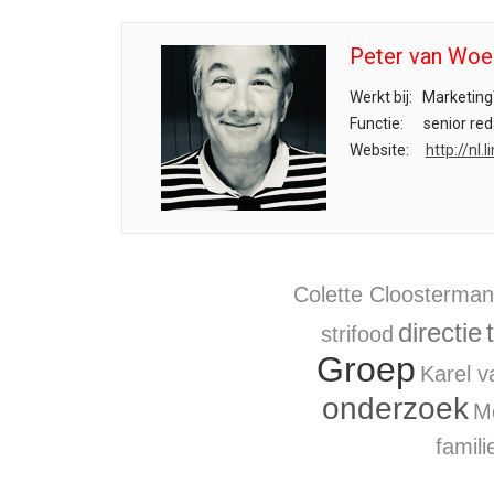
Peter van Woe
Werkt bij:
Marketing
Functie:
senior red
Website:
http://nl
Colette Cloosterma
directie
strifood
Groep
Karel v
onderzoek
M
famili