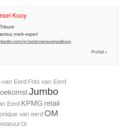
nsel Kooy
Tribune
acteur, merk-expert
.linkedin.com/in/petervanwoenselkooy
Profiel »
n-van Eerd
Frits van Eerd
Jumbo
toekomst
KPMG
retail
an Eerd
OM
onique van eerd
estatuut
Di