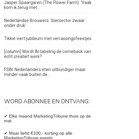
Jasper Spaargaren (The Flower Farm): ‘Vaak
kom ik terug met...
Nederlandse Brouwers: 'biersector zwaar
onder druk'
Tikkie viert jubileum met verrassingsfeestjes
[column] Wordt AI-labeling de comeback van
écht creatief werk?
FSIN: Nederlanders eten uitbundiger maar
minder vaak buiten de...
WORD ABONNEE EN ONTVANG:
✔ Elke maand MarketingTribune thuis op de
mat
✔ Maar liefst €100,- korting op alle
MarketingTribune events