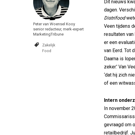
Dit nieuws kwa
dagen. Versch
Distrifood
wete
Peter van Woensel Kooy
Veen tijdens 
senior redacteur, merk-expert
resultaten van
MarketingTribune
er een evaluat
Zakelijk
van Eerd. Tot d
Food
Daarna is lop
zeker.' Van V
‘dat hij zich n
of een witwasse
Intern onder
In november 20
Commissarisse
gevraagd om on
retailbedrijf.